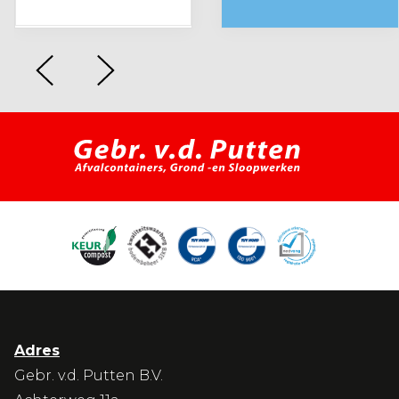
Adres
Gebr. v.d. Putten B.V.