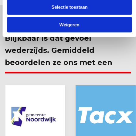
Selectie toestaan
We zijn blij met elke klant.
Weigeren
Blijkbaar is dat gevoel
wederzijds. Gemiddeld
beoordelen ze ons met een