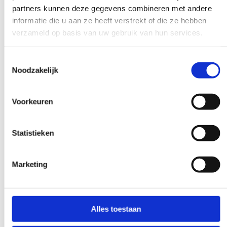
Vroeg en laat beschikbaar
partners kunnen deze gegevens combineren met andere
informatie die u aan ze heeft verstrekt of die ze hebben
Heb je onze hulp nodig, buiten de
verzameld op basis van uw gebruik van hun services.
grenzen van de werkdag? Maak het
bespreekbaar, dan maken we het - als het
Toestemmingsselectie
maar even kan - mogelijk.
Noodzakelijk
Voorkeuren
Bijzonder verzoek?
Statistieken
LAAT HET ONS WETEN
Marketing
Alles toestaan