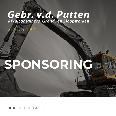
SINDS 1921
SPONSORING
Home
»
Sponsoring