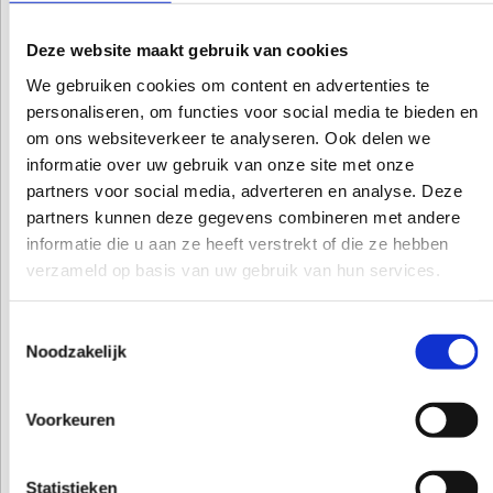
Om video van YouTube te kunnen tonen in de
website, plaatst YouTube cookies van Google
Deze website maakt gebruik van cookies
op uw apparaat.
We gebruiken cookies om content en advertenties te
personaliseren, om functies voor social media te bieden en
Voor de derde partijen verwijzen wij u graag naar
om ons websiteverkeer te analyseren. Ook delen we
de privacy policies van henzelf:
informatie over uw gebruik van onze site met onze
partners voor social media, adverteren en analyse. Deze
Google
partners kunnen deze gegevens combineren met andere
YouTube
informatie die u aan ze heeft verstrekt of die ze hebben
verzameld op basis van uw gebruik van hun services.
Gegevens inzien, aanpassen of
verwijderen
Toestemmingsselectie
Noodzakelijk
U heeft het recht om uw persoonsgegevens in te
zien, te corrigeren of te verwijderen. Daarnaast
Voorkeuren
heeft u het recht om uw eventuele toestemming
voor de gegevensverwerking in te trekken of
Statistieken
bezwaar te maken tegen de verwerking van uw