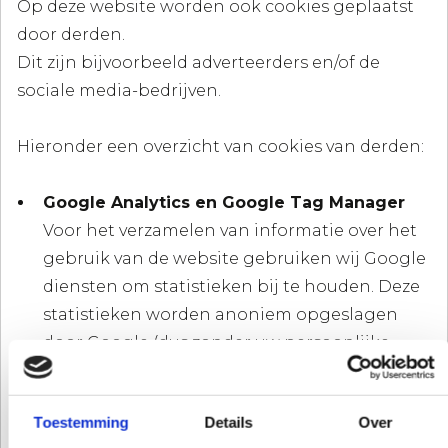
Op deze website worden ook cookies geplaatst
door derden.
Dit zijn bijvoorbeeld adverteerders en/of de
sociale media-bedrijven.
Hieronder een overzicht van cookies van derden:
Google Analytics en Google Tag Manager
Voor het verzamelen van informatie over het
gebruik van de website gebruiken wij Google
diensten om statistieken bij te houden. Deze
statistieken worden anoniem opgeslagen
door Google (dus zonder uw persoonlijke
informatie en zonder IP-adressen). Google
plaatst hiervoor cookies op uw apparaat.
Toestemming
Details
Over
YouTube