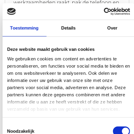
werkzaamheden raakt, pak de telefoon en
stel je vraag. Onze experts scheppen
duidelijkheid on demand.
Toestemming
Details
Over
Deze website maakt gebruik van cookies
Vroeg en laat beschikbaar
We gebruiken cookies om content en advertenties te
Heb je onze hulp nodig, buiten de
personaliseren, om functies voor social media te bieden en
grenzen van de werkdag? Maak het
om ons websiteverkeer te analyseren. Ook delen we
bespreekbaar, dan maken we het - als het
informatie over uw gebruik van onze site met onze
partners voor social media, adverteren en analyse. Deze
maar even kan - mogelijk.
partners kunnen deze gegevens combineren met andere
informatie die u aan ze heeft verstrekt of die ze hebben
verzameld op basis van uw gebruik van hun services.
Bijzonder verzoek?
Toestemmingsselectie
Noodzakelijk