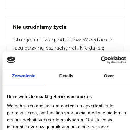
Nie utrudniamy życia
Istnieje limit wagi odpadów. Wszędzie od
razu otrzymujesz rachunek. Nie daj się
zwariować, nie martw się.
Zezwolenie
Details
Over
Eksperci, którzy pomogą Ci dalej
Deze website maakt gebruik van cookies
Jeśli masz pytanie, które ma wpływ na
We gebruiken cookies om content en advertenties te
naszą pracę, podnieś słuchawkę i zadaj je.
personaliseren, om functies voor social media te bieden en
Nasi eksperci zapewnią jasność na
om ons websiteverkeer te analyseren. Ook delen we
żądanie.
informatie over uw gebruik van onze site met onze