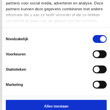
partners voor social media, adverteren en analyse. Deze
partners kunnen deze gegevens combineren met andere
informatie die u aan ze heeft verstrekt of die ze hebben
Wczesna i późna dostępność
verzameld op basis van uw gebruik van hun services.
Potrzebujesz naszej pomocy poza
Toestemmingsselectie
godzinami pracy? Podejmij decyzję, a my
Noodzakelijk
ją zrealizujemy - o ile będzie to możliwe.
Voorkeuren
Statistieken
Specjalna prośba?
Marketing
DAJ NAM ZNAĆ
Alles toestaan