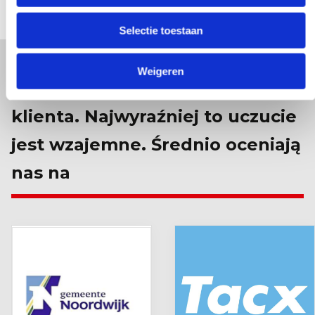
Selectie toestaan
Weigeren
Jesteśmy zadowoleni z każdego
klienta. Najwyraźniej to uczucie
jest wzajemne. Średnio oceniają
nas na