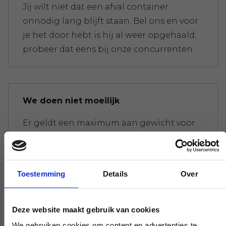
Jij wilt niet dat een afval container
onnodig lang blijft staan. Bel ons en voor
je het door hebt is hij al weer opgehaald;
probeer dat eens bij onze concurrenten.
We doen niet moeilijk
Er geldt een maximum aan gewicht voor
je afval. Overal krijg je meteen de
afrekening gepresenteerd. Maak jij het
niet te gek, maken wij ons niet druk.
Toestemming
Details
Over
Deze website maakt gebruik van cookies
Experts die je verder helpen
We gebruiken cookies om content en advertenties te