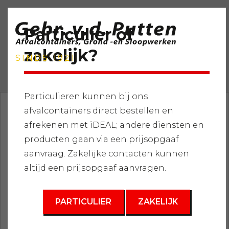
Particulier of
zakelijk?
SINDS 1921
Particulieren kunnen bij ons
afvalcontainers direct bestellen en
Home
»
Services
»
Afvalcontainers
»
Houtafval
»
afrekenen met iDEAL; andere diensten en
Afvalcontainer 10m3
producten gaan via een prijsopgaaf
3
aanvraag. Zakelijke contacten kunnen
10 m
altijd een prijsopgaaf aanvragen.
PARTICULIER
ZAKELIJK