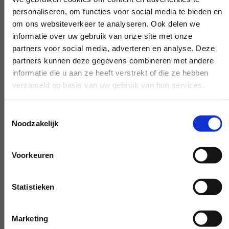
personaliseren, om functies voor social media te bieden en
Heb je een vraag die onze
om ons websiteverkeer te analyseren. Ook delen we
werkzaamheden raakt, pak de telefoon en
informatie over uw gebruik van onze site met onze
stel je vraag. Onze experts scheppen
partners voor social media, adverteren en analyse. Deze
duidelijkheid on demand.
partners kunnen deze gegevens combineren met andere
informatie die u aan ze heeft verstrekt of die ze hebben
verzameld op basis van uw gebruik van hun services.
Vroeg en laat beschikbaar
Toestemmingsselectie
Noodzakelijk
Heb je onze hulp nodig, buiten de
grenzen van de werkdag? Maak het
Voorkeuren
bespreekbaar, dan maken we het - als het
maar even kan - mogelijk.
Statistieken
Marketing