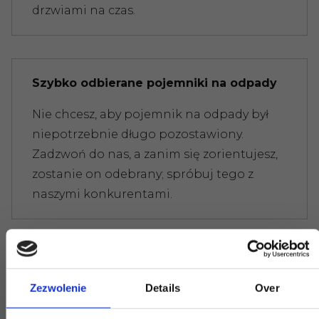
drzwiami na czas.
Szybko odbierane pojemniki na odpady
Nie chcesz, aby pojemnik na odpady był
niepotrzebnie długo pozostawiony.
Zadzwoń do nas, a zanim się zorientujesz,
zostanie on odebrany; spróbuj tego z
naszymi konkurentami.
Nie utrudniamy życia
Zezwolenie
Details
Over
Istnieje limit wagi odpadów. Wszędzie od
razu otrzymujesz rachunek. Nie daj się