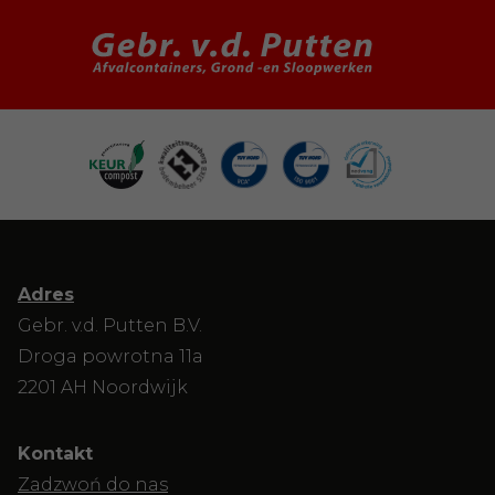
Adres
Gebr. v.d. Putten B.V.
Droga powrotna 11a
2201 AH Noordwijk
Kontakt
Zadzwoń do nas