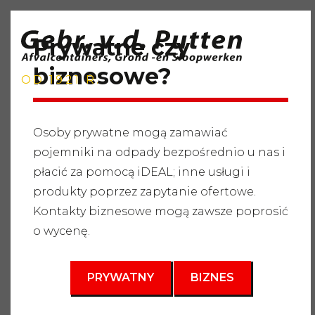
Prywatne czy
biznesowe?
OD 1921 R.
Osoby prywatne mogą zamawiać
pojemniki na odpady bezpośrednio u nas i
Strona główna
"
Usługi
"
Pojemniki na odpady
"
Odpady
płacić za pomocą iDEAL; inne usługi i
drzewne
"
Pojemnik na odpady 10m3
produkty poprzez zapytanie ofertowe.
3
Kontakty biznesowe mogą zawsze poprosić
10 m
o wycenę.
PRYWATNY
BIZNES