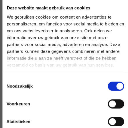
zwariować, nie martw się.
Deze website maakt gebruik van cookies
We gebruiken cookies om content en advertenties te
personaliseren, om functies voor social media te bieden en
om ons websiteverkeer te analyseren. Ook delen we
Eksperci, którzy pomogą Ci dalej
informatie over uw gebruik van onze site met onze
partners voor social media, adverteren en analyse. Deze
Jeśli masz pytanie, które ma wpływ na
partners kunnen deze gegevens combineren met andere
naszą pracę, podnieś słuchawkę i zadaj je.
informatie die u aan ze heeft verstrekt of die ze hebben
verzameld op basis van uw gebruik van hun services.
Nasi eksperci zapewnią jasność na
żądanie.
Toestemmingsselectie
Noodzakelijk
Wczesna i późna dostępność
Voorkeuren
Potrzebujesz naszej pomocy poza
Statistieken
godzinami pracy? Podejmij decyzję, a my