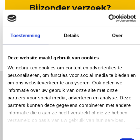
Bijzonder verzoek?
LAAT HET ONS WETEN
Toestemming
Details
Over
Deze website maakt gebruik van cookies
We gebruiken cookies om content en advertenties te
personaliseren, om functies voor social media te bieden en
om ons websiteverkeer te analyseren. Ook delen we
informatie over uw gebruik van onze site met onze
We zijn blij met elke klant.
partners voor social media, adverteren en analyse. Deze
Blijkbaar is dat gevoel
partners kunnen deze gegevens combineren met andere
informatie die u aan ze heeft verstrekt of die ze hebben
wederzijds. Gemiddeld
verzameld op basis van uw gebruik van hun services.
beoordelen ze ons met een
Toestemmingsselectie