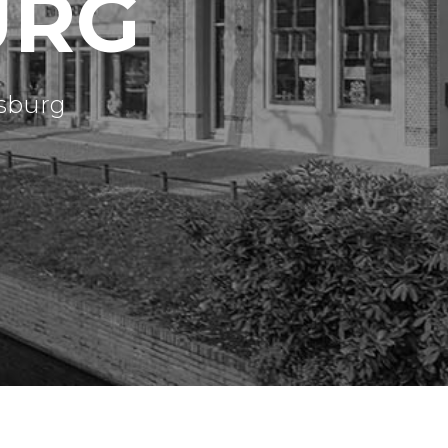
URG
nsburg