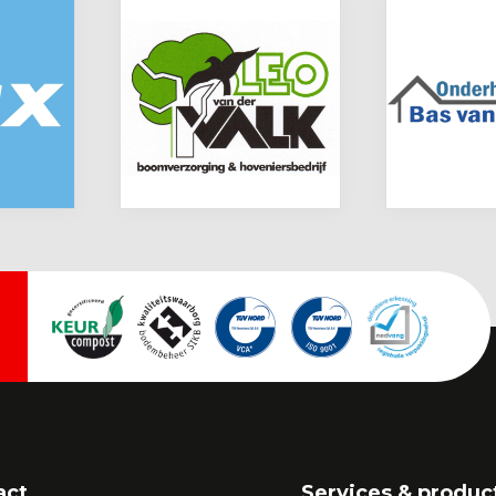
act
Services & produc