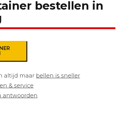
ainer bestellen in
g
NER
N
 altijd maar
bellen is sneller
en & service
en antwoorden