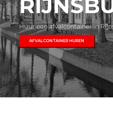
RIJNSB
Huur een afvalcontainer in Rij
AFVALCONTAINER HUREN