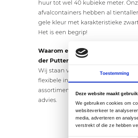
huur tot wel 40 kubieke meter. On
afvalcontainers hebben al tientalle
gele kleur met karakteristieke zwar
Het is een begrip!
Waarom een afvalcontainer huren 
der Putten?
Wij staan voor een uitstekende ser
Toestemming
flexibele instelling en niets is onmo
assortiment, scherpe prijsstelling 
Deze website maakt gebruik
advies.
We gebruiken cookies om cont
websiteverkeer te analyseren
media, adverteren en analys
verstrekt of die ze hebben v