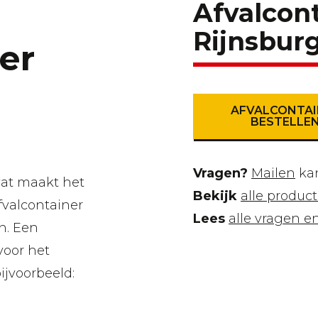
Afvalcont
Rijnsbur
er
AFVALCONTAI
BESTELLE
Vragen?
Mailen
kan
 wat maakt het
Bekijk
alle product
fvalcontainer
Lees
alle vragen 
n. Een
voor het
ijvoorbeeld: