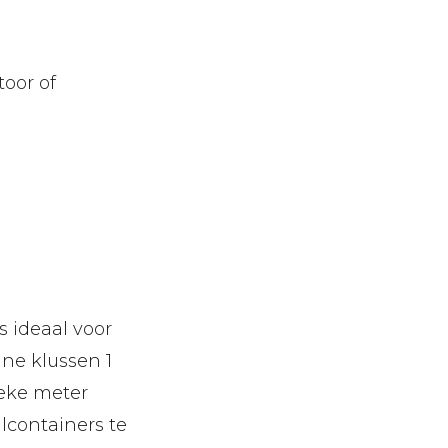
oor of
s ideaal voor
ine klussen 1
eke meter
alcontainers te