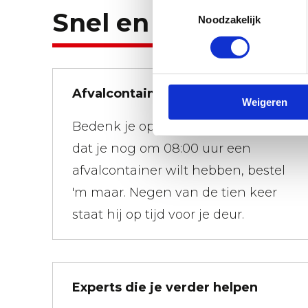
Toestemmingsselectie
Snel en flexibel.
Noodzakelijk
Afvalcontainers snel gebracht
Weigeren
Bedenk je op 01:00 uur 's-nachts
dat je nog om 08:00 uur een
afvalcontainer wilt hebben, bestel
'm maar. Negen van de tien keer
staat hij op tijd voor je deur.
Experts die je verder helpen