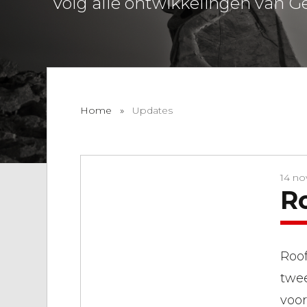
Volg alle ontwikkelingen van Ge
Home
»
Updates
14 n
R
Roof
twee
voor