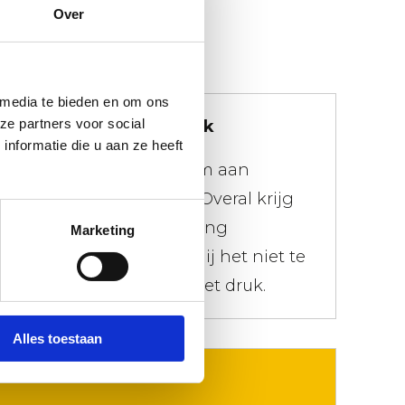
Over
 media te bieden en om ons
ze partners voor social
We doen niet moeilijk
nformatie die u aan ze heeft
Er geldt een maximum aan
gewicht voor je afval. Overal krijg
je meteen de afrekening
Marketing
gepresenteerd. Maak jij het niet te
gek, maken wij ons niet druk.
Alles toestaan