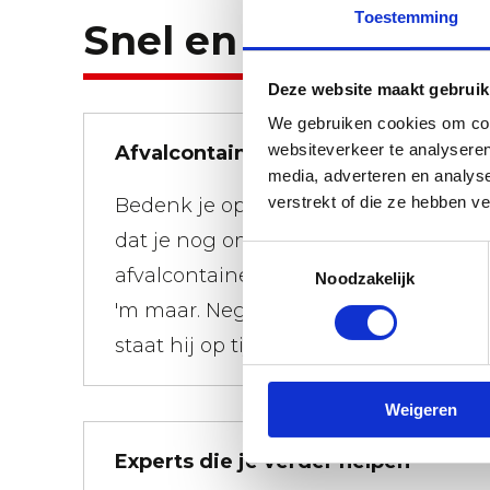
Toestemming
Snel en flexibel.
Deze website maakt gebruik
We gebruiken cookies om cont
websiteverkeer te analyseren
Afvalcontainers snel gebracht
media, adverteren en analys
verstrekt of die ze hebben v
Bedenk je op 01:00 uur 's-nachts
dat je nog om 08:00 uur een
Toestemmingsselectie
afvalcontainer wilt hebben, bestel
Noodzakelijk
'm maar. Negen van de tien keer
staat hij op tijd voor je deur.
Weigeren
Experts die je verder helpen