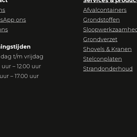
act
Services & produc
ns
Afvalcontainers
sApp ons
Grondstoffen
ons
Sloopwerkzaamhe
Grondverzet
ingstijden
Shovels & Kranen
dag t/m vrijdag
Stelconplaten
 uur – 12.00 uur
Strandonderhoud
 uur – 17.00 uur