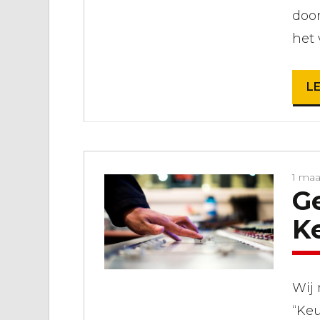
doo
het
L
1 maa
Ge
K
Wij
“Ke