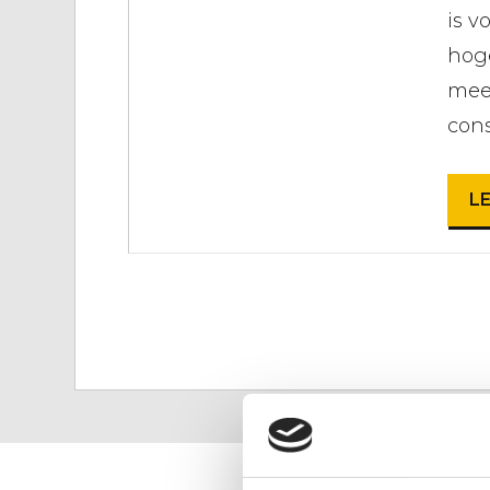
is v
hoge
mee
cons
L