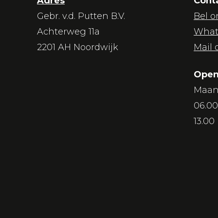
Adres
Cont
Gebr. v.d. Putten B.V.
Bel o
Achterweg 11a
What
2201 AH Noordwijk
Mail 
Open
Maan
06.00
13.00