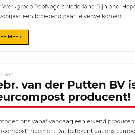
r Werkgroep Roofvogels Nederland Rijnland. Hop
 voorjaar een broedend paartje verwelkomen.
EES MEER
rt 2021
br. van der Putten BV i
eurcompost producent!
 mogen ons vanaf vandaag een erkend producen
urcompost” noemen. Dat betekent dat ons comp