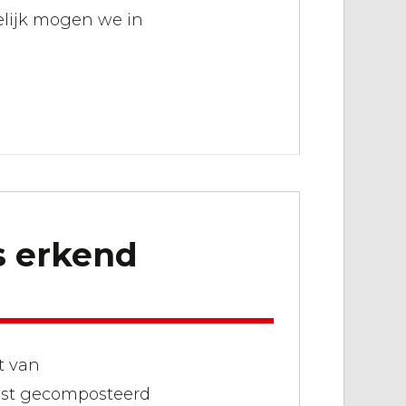
elijk mogen we in
s erkend
t van
ost gecomposteerd