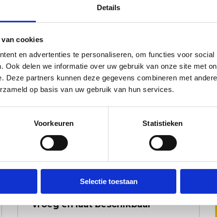
Details
 van cookies
ent en advertenties te personaliseren, om functies voor social
. Ook delen we informatie over uw gebruik van onze site met on
Afvalcontainers snel opgehaald
e. Deze partners kunnen deze gegevens combineren met andere i
erzameld op basis van uw gebruik van hun services.
Jij wilt niet dat een afval container
onnodig lang blijft staan. Bel ons
en voor je het door hebt is hij al
Voorkeuren
Statistieken
weer opgehaald; probeer dat eens
bij onze concurrenten.
Selectie toestaan
Vroeg en laat beschikbaar