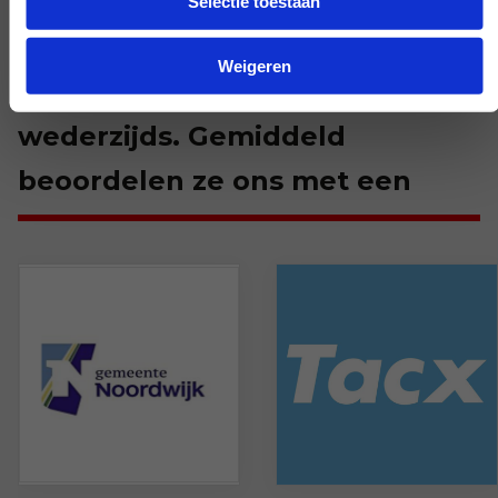
Selectie toestaan
We zijn blij met elke klant.
Weigeren
Blijkbaar is dat gevoel
wederzijds. Gemiddeld
beoordelen ze ons met een