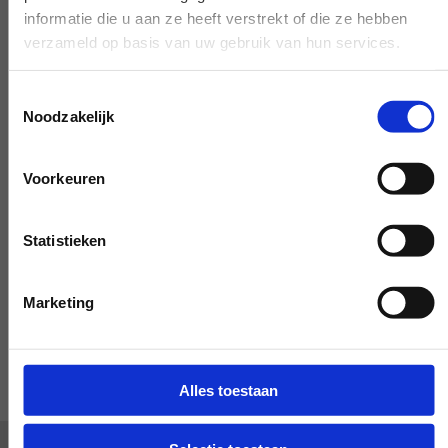
Heb je onze hulp nodig, buiten de
informatie die u aan ze heeft verstrekt of die ze hebben
grenzen van de werkdag? Maak het
verzameld op basis van uw gebruik van hun services.
bespreekbaar, dan maken we het - als het
maar even kan - mogelijk.
Toestemmingsselectie
Noodzakelijk
Voorkeuren
Bijzonder verzoek?
Statistieken
LAAT HET ONS WETEN
Marketing
Alles toestaan