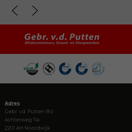
Adres
Gebr. v.d. Putten B.V.
Achterweg 11a
2201 AH Noordwijk