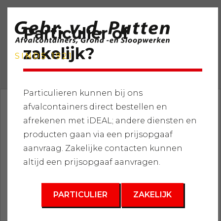
Particulier of
zakelijk?
SINDS 1921
Particulieren kunnen bij ons
afvalcontainers direct bestellen en
Home
»
Services
»
Shovels & Kranen
»
Verhuur
afrekenen met iDEAL; andere diensten en
Wielladers (shovels)
»
Volvo L90F
producten gaan via een prijsopgaaf
aanvraag. Zakelijke contacten kunnen
altijd een prijsopgaaf aanvragen.
PARTICULIER
ZAKELIJK