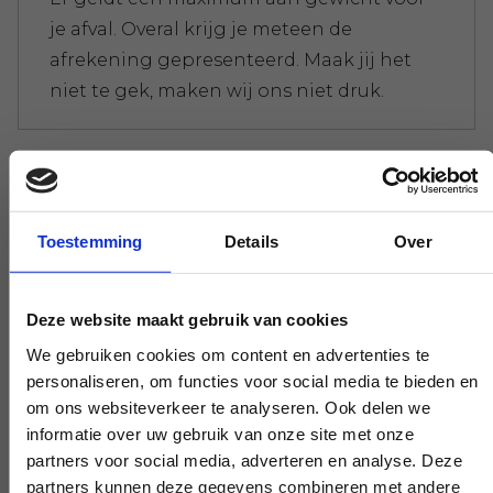
je afval. Overal krijg je meteen de
afrekening gepresenteerd. Maak jij het
niet te gek, maken wij ons niet druk.
Experts die je verder helpen
Toestemming
Details
Over
Heb je een vraag die onze
werkzaamheden raakt, pak de telefoon en
stel je vraag. Onze experts scheppen
Deze website maakt gebruik van cookies
duidelijkheid on demand.
We gebruiken cookies om content en advertenties te
personaliseren, om functies voor social media te bieden en
om ons websiteverkeer te analyseren. Ook delen we
informatie over uw gebruik van onze site met onze
Vroeg en laat beschikbaar
partners voor social media, adverteren en analyse. Deze
partners kunnen deze gegevens combineren met andere