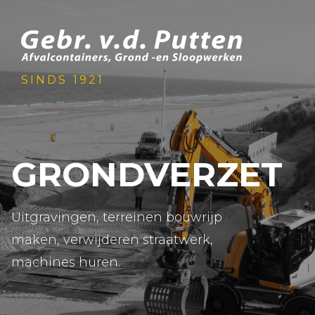
SINDS 1921
GRONDVERZET
Uitgravingen, terreinen bouwrijp
maken, verwijderen straatwerk,
machines huren.