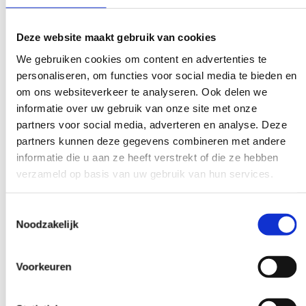
tien keer staat hij op tijd voor je deur.
Deze website maakt gebruik van cookies
We gebruiken cookies om content en advertenties te
personaliseren, om functies voor social media te bieden en
Afvalcontainers snel opgehaald
om ons websiteverkeer te analyseren. Ook delen we
informatie over uw gebruik van onze site met onze
Jij wilt niet dat een afval container
partners voor social media, adverteren en analyse. Deze
onnodig lang blijft staan. Bel ons en voor
partners kunnen deze gegevens combineren met andere
je het door hebt is hij al weer opgehaald;
informatie die u aan ze heeft verstrekt of die ze hebben
probeer dat eens bij onze concurrenten.
verzameld op basis van uw gebruik van hun services.
Toestemmingsselectie
Noodzakelijk
We doen niet moeilijk
Voorkeuren
Er geldt een maximum aan gewicht voor
je afval. Overal krijg je meteen de