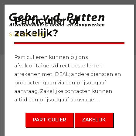
Particulier of
zakelijk?
SINDS 1921
Particulieren kunnen bij ons
afvalcontainers direct bestellen en
Home
»
Services
»
Grondstoffen leveren
»
Zand- en
afrekenen met iDEAL; andere diensten en
grondsoorten
»
Teelaarde (Laag organische stofgehalte)
producten gaan via een prijsopgaaf
3
aanvraag. Zakelijke contacten kunnen
1 m
altijd een prijsopgaaf aanvragen.
PARTICULIER
ZAKELIJK