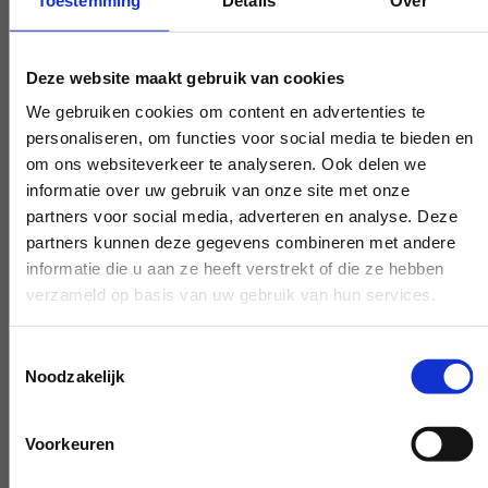
je afval. Overal krijg je meteen de
afrekening gepresenteerd. Maak jij het
Deze website maakt gebruik van cookies
niet te gek, maken wij ons niet druk.
We gebruiken cookies om content en advertenties te
personaliseren, om functies voor social media te bieden en
om ons websiteverkeer te analyseren. Ook delen we
informatie over uw gebruik van onze site met onze
Experts die je verder helpen
partners voor social media, adverteren en analyse. Deze
partners kunnen deze gegevens combineren met andere
Heb je een vraag die onze
informatie die u aan ze heeft verstrekt of die ze hebben
werkzaamheden raakt, pak de telefoon en
verzameld op basis van uw gebruik van hun services.
stel je vraag. Onze experts scheppen
duidelijkheid on demand.
Toestemmingsselectie
Noodzakelijk
Voorkeuren
Vroeg en laat beschikbaar