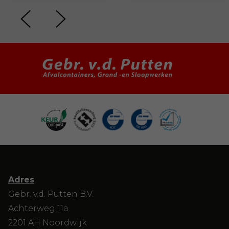
Adres
Gebr. v.d. Putten B.V.
Achterweg 11a
2201 AH Noordwijk