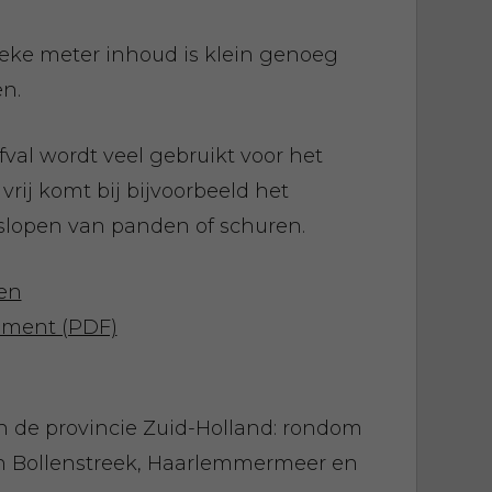
ieke meter inhoud is klein genoeg
en.
val wordt veel gebruikt voor het
rij komt bij bijvoorbeeld het
lopen van panden of schuren.
den
ement (PDF)
n de provincie Zuid-Holland: rondom
n Bollenstreek, Haarlemmermeer en