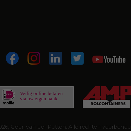
Veilig online betalen
via uw eigen bank
026, Gebr. van der Putten. Alle rechten voorbeho