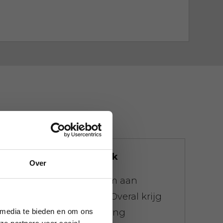
We doen niet moeilijk
Over
Er geldt een maximum aan
gewicht voor je afval. Overal krijg
 media te bieden en om ons
je meteen de afrekening