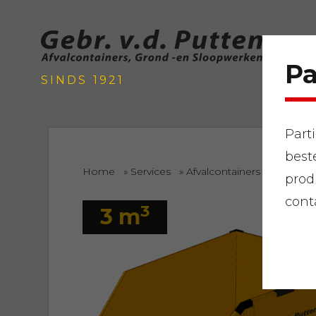
Pa
SINDS 1921
Part
best
Home
»
Services
»
Afvalcontainers
»
Houtafv
prod
cont
3
3 m