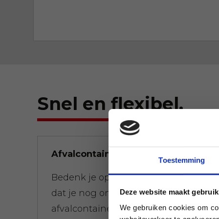
Snel en flexibel.
Afvalcontainers snel gebracht
Toestemming
Bedenk je op 01:00 uur 's-nachts
dat je nog om 08:00 uur een
Deze website maakt gebruik
We gebruiken cookies om cont
afvalcontainer wilt hebben, bestel