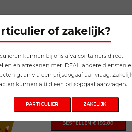
rticulier of zakelijk?
iculieren kunnen bij ons afvalcontainers direct
ellen en afrekenen met iDEAL; andere diensten 
al
»
Afvalcontainer 3m3
ucten gaan via een prijsopgaaf aanvraag. Zakelij
acten kunnen altijd een prijsopgaaf aanvragen.
Afvalcontaine
PARTICULIER
ZAKELIJK
BESTELLEN € 192,80