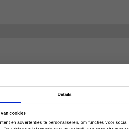
Afvalcontainers snel opgehaald
Details
Jij wilt niet dat een afval container
onnodig lang blijft staan. Bel ons
 van cookies
ent en advertenties te personaliseren, om functies voor social
en voor je het door hebt is hij al