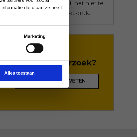
ze partners voor social
gepresenteerd. Maak jij het niet te
nformatie die u aan ze heeft
gek, maken wij ons niet druk.
Marketing
Bijzonder verzoek?
Alles toestaan
LAAT HET ONS WETEN