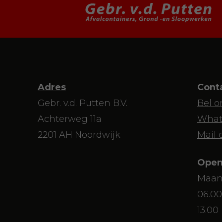
Adres
Cont
Gebr. v.d. Putten B.V.
Bel o
Achterweg 11a
What
2201 AH Noordwijk
Mail 
Open
Maan
06.00
13.00