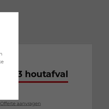
en
ke
r 3m3 houtafval
Offerte aanvragen