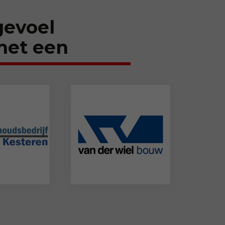
 gevoel
met een