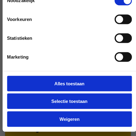
Noodzakelijk
werkzaamheden raakt, pak de telefoon en
stel je vraag. Onze experts scheppen
Voorkeuren
duidelijkheid on demand.
Statistieken
Vroeg en laat beschikbaar
Marketing
Heb je onze hulp nodig, buiten de
grenzen van de werkdag? Maak het
bespreekbaar, dan maken we het - als het
Alles toestaan
maar even kan - mogelijk.
Selectie toestaan
Weigeren
Bijzonder verzoek?