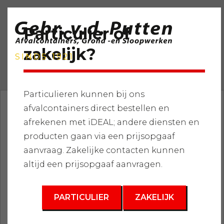
Particulier of
zakelijk?
SINDS 1921
Particulieren kunnen bij ons
afvalcontainers direct bestellen en
Home
»
Services
»
Afvalcontainers
»
Grofvuil
»
Dichte
afrekenen met iDEAL; andere diensten en
container 10m3
producten gaan via een prijsopgaaf
3
aanvraag. Zakelijke contacten kunnen
Dichte 10 m
altijd een prijsopgaaf aanvragen.
PARTICULIER
ZAKELIJK