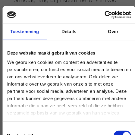
onnodig lang blijft staan. Bel ons en voor
je het door hebt is hij al weer opgehaald;
probeer dat eens bij onze concurrenten.
Toestemming
Details
Over
We doen niet moeilijk
Deze website maakt gebruik van cookies
Er geldt een maximum aan gewicht voor
We gebruiken cookies om content en advertenties te
personaliseren, om functies voor social media te bieden en
je afval. Overal krijg je meteen de
om ons websiteverkeer te analyseren. Ook delen we
afrekening gepresenteerd. Maak jij het
informatie over uw gebruik van onze site met onze
niet te gek, maken wij ons niet druk.
partners voor social media, adverteren en analyse. Deze
partners kunnen deze gegevens combineren met andere
informatie die u aan ze heeft verstrekt of die ze hebben
verzameld op basis van uw gebruik van hun services.
Experts die je verder helpen
Toestemmingsselectie
Heb je een vraag die onze