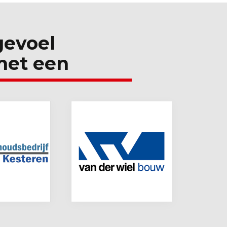
 gevoel
met een