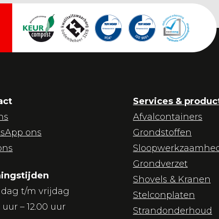
act
Services & produc
ns
Afvalcontainers
sApp ons
Grondstoffen
ons
Sloopwerkzaamhe
Grondverzet
ingstijden
Shovels & Kranen
dag t/m vrijdag
Stelconplaten
 uur – 12.00 uur
Strandonderhoud