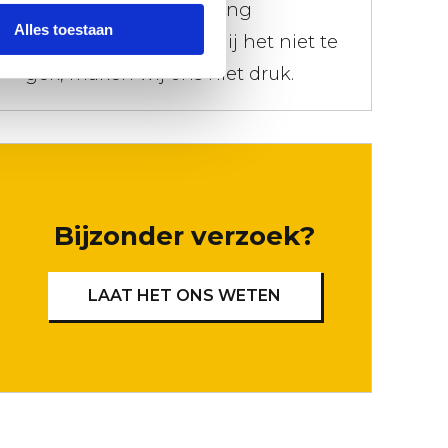
je meteen de afrekening
Alles toestaan
gepresenteerd. Maak jij het niet te
gek, maken wij ons niet druk.
Bijzonder verzoek?
LAAT HET ONS WETEN