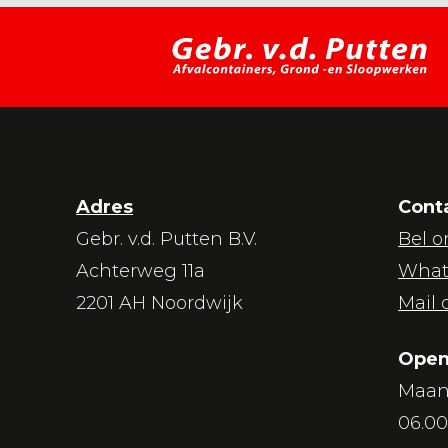
Adres
Cont
Gebr. v.d. Putten B.V.
Bel o
Achterweg 11a
What
2201 AH Noordwijk
Mail 
Open
Maan
06.00