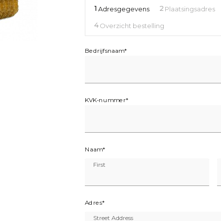
1
2
Adresgegevens
Plaatsingsadres
4
Overzicht bestelling
Bedrijfsnaam
*
KVK-nummer
*
Naam
*
First
Adres
*
Street Address