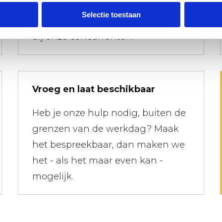
en voor je het door hebt is hij al
Selectie toestaan
weer opgehaald; probeer dat eens
bij onze concurrenten.
Vroeg en laat beschikbaar
Heb je onze hulp nodig, buiten de
grenzen van de werkdag? Maak
het bespreekbaar, dan maken we
het - als het maar even kan -
mogelijk.