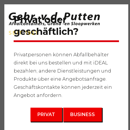
Privat oder
geschäftlich?
SEIT 1921
Privatpersonen können Abfallbehälter
direkt bei uns bestellen und mit iDEAL
Startseite
"
Dienstleistungen
"
Abfallbehälter
"
Sauberer
bezahlen; andere Dienstleistungen und
Schutt
"
Abfallbehälter 15m3
Produkte über eine Angebotsanfrage.
3
Geschäftskontakte können jederzeit ein
15 m
Angebot anfordern.
PRIVAT
BUSINESS