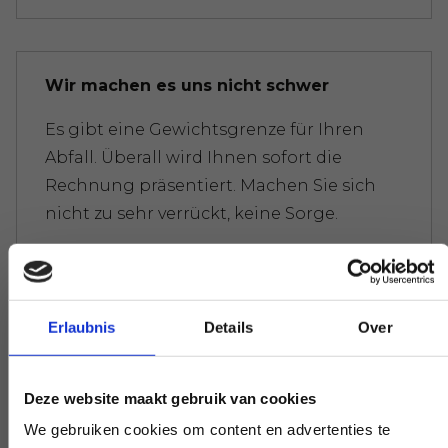
Wir machen es uns nicht schwer
Es gibt eine Gewichtsgrenze für Ihren
Abfall. Überall wird Ihnen sofort die
Rechnung präsentiert. Machen Sie sich
nicht zu sehr verrückt, keine Sorge.
Experten, die Ihnen weiterhelfen
Erlaubnis
Details
Over
Wenn Sie eine Frage haben, die unsere
Arbeit betrifft, greifen Sie zum Telefon und
Deze website maakt gebruik van cookies
stellen Sie Ihre Frage. Unsere Experten
We gebruiken cookies om content en advertenties te
schaffen auf Wunsch Klarheit.