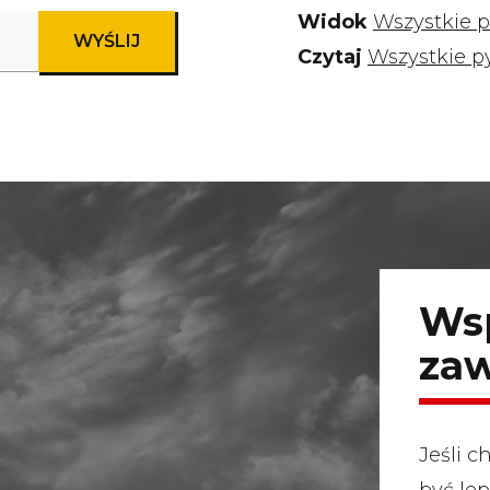
Widok
Wszystkie p
Czytaj
Wszystkie p
Wsp
za
Jeśli 