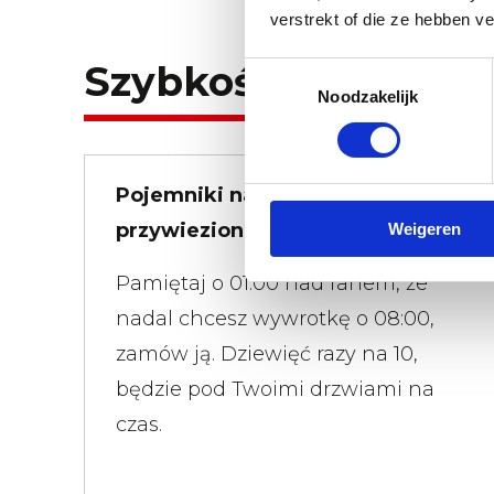
verstrekt of die ze hebben v
Szybkość i elastycz
Toestemmingsselectie
Noodzakelijk
Pojemniki na odpady
przywiezione szybko
Weigeren
Pamiętaj o 01:00 nad ranem, że
nadal chcesz wywrotkę o 08:00,
zamów ją. Dziewięć razy na 10,
będzie pod Twoimi drzwiami na
czas.