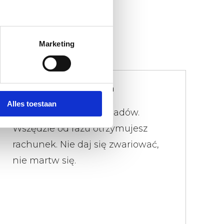
Marketing
Nie utrudniamy życia
Alles toestaan
Istnieje limit wagi odpadów.
Wszędzie od razu otrzymujesz
rachunek. Nie daj się zwariować,
nie martw się.