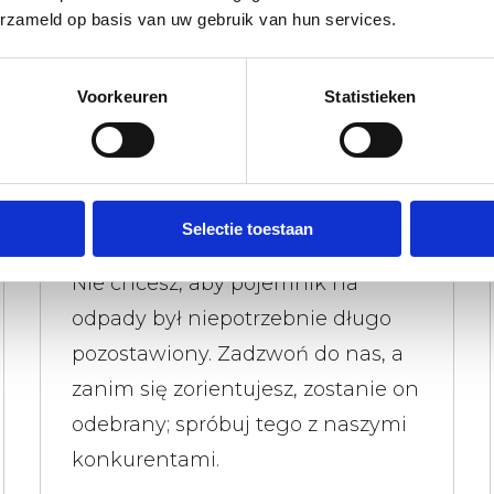
erzameld op basis van uw gebruik van hun services.
ność.
Voorkeuren
Statistieken
Szybko odbierane pojemniki na
odpady
Selectie toestaan
Nie chcesz, aby pojemnik na
odpady był niepotrzebnie długo
pozostawiony. Zadzwoń do nas, a
zanim się zorientujesz, zostanie on
odebrany; spróbuj tego z naszymi
konkurentami.