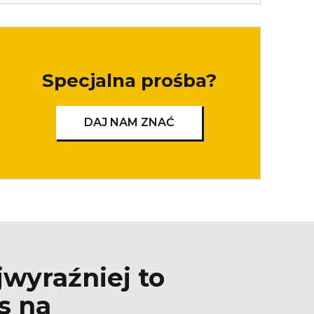
Specjalna prośba?
DAJ NAM ZNAĆ
jwyraźniej to
s na