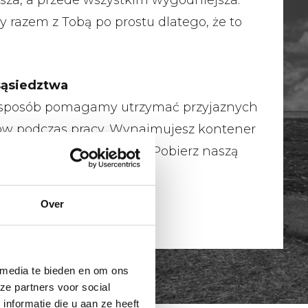
psza, a przede wszystkim wygodniejsza.
 razem z Tobą po prostu dlatego, że to
sąsiedztwa
sposób pomagamy utrzymać przyjaznych
ów podczas pracy. Wynajmujesz kontener
ądzenie, które hałasuje? Pobierz naszą
ąsiada.
Over
więcej
 media te bieden en om ons
ze partners voor social
nformatie die u aan ze heeft