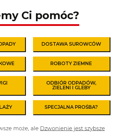
emy Ci pomóc?
ODPADY
DOSTAWA SUROWCÓW
RKOWE
ROBOTY ZIEMNE
IGI
ODBIÓR ODPADÓW,
ZIELENI I GLEBY
PLAŻY
SPECJALNA PROŚBA?
wsze może, ale
Dzwonienie jest szybsze