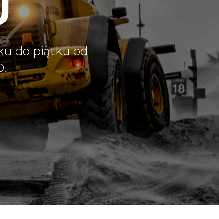
U
ku do piątku od
0.