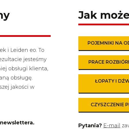
my
Jak moż
POJEMNIKI NA 
k i Leiden eo. To
ezultacie jesteśmy
PRACE ROZBIÓ
ej obsługi klienta,
aną obsługę.
ŁOPATY I DŹW
szej jakości w
CZYSZCZENIE 
 newslettera.
Pytania?
E-mail
za