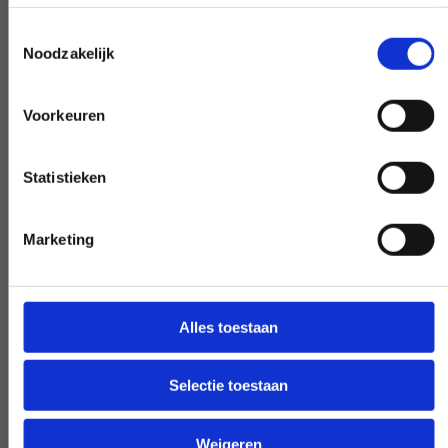
Toestemmingsselectie
Noodzakelijk
Eksperci, którzy pomogą Ci dalej
Voorkeuren
Jeśli masz pytanie, które ma wpływ na
naszą pracę, podnieś słuchawkę i zadaj je.
Nasi eksperci zapewnią jasność na
Statistieken
żądanie.
Marketing
Wczesna i późna dostępność
Alles toestaan
Potrzebujesz naszej pomocy poza
godzinami pracy? Podejmij decyzję, a my
Selectie toestaan
ją zrealizujemy - o ile będzie to możliwe.
Weigeren