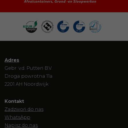
Adres
Gebr. v.d. Putten B.V.
Droga powrotna 11a
2201 AH Noordwijk
Kontakt
Zadzwoń do nas
WhatsApp
Napisz do nas