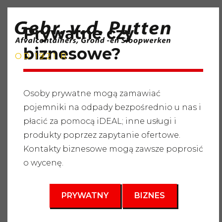
Prywatne czy
biznesowe?
OD 1921 R.
Osoby prywatne mogą zamawiać
pojemniki na odpady bezpośrednio u nas i
Strona główna
"
Usługi
"
Pojemniki na odpady
"
Odpady
płacić za pomocą iDEAL; inne usługi i
wielkogabarytowe
"
Pojemnik na odpady 3m3
produkty poprzez zapytanie ofertowe.
3
Kontakty biznesowe mogą zawsze poprosić
3 m
o wycenę.
PRYWATNY
BIZNES