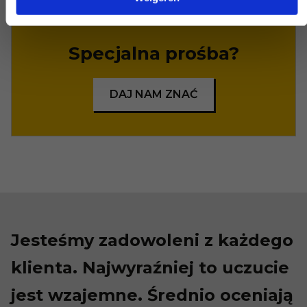
Specjalna prośba?
DAJ NAM ZNAĆ
Jesteśmy zadowoleni z każdego
klienta. Najwyraźniej to uczucie
jest wzajemne. Średnio oceniają