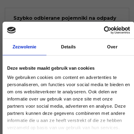
Szybko odbierane pojemniki na odpady
Nie chcesz, aby pojemnik na odpady był
niepotrzebnie długo pozostawiony.
Zezwolenie
Details
Over
Zadzwoń do nas, a zanim się zorientujesz,
zostanie on odebrany; spróbuj tego z
naszymi konkurentami.
Deze website maakt gebruik van cookies
We gebruiken cookies om content en advertenties te
personaliseren, om functies voor social media te bieden en
om ons websiteverkeer te analyseren. Ook delen we
Nie utrudniamy życia
informatie over uw gebruik van onze site met onze
partners voor social media, adverteren en analyse. Deze
Istnieje limit wagi odpadów. Wszędzie od
partners kunnen deze gegevens combineren met andere
razu otrzymujesz rachunek. Nie daj się
informatie die u aan ze heeft verstrekt of die ze hebben
zwariować, nie martw się.
verzameld op basis van uw gebruik van hun services.