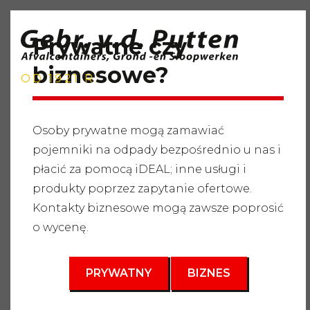
Prywatne czy
biznesowe?
OD 1921 R.
Osoby prywatne mogą zamawiać
pojemniki na odpady bezpośrednio u nas i
Strona główna
"
Usługi
"
Pojemniki na odpady
"
Odpady
płacić za pomocą iDEAL; inne usługi i
budowlane i rozbiórkowe
"
Wellbag 1m3
produkty poprzez zapytanie ofertowe.
3
Kontakty biznesowe mogą zawsze poprosić
1 m
o wycenę.
PRYWATNY
BIZNES