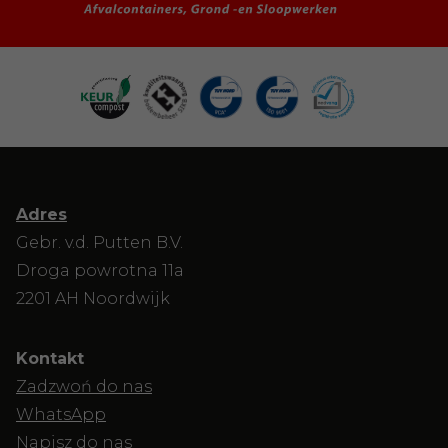
Adres
Gebr. v.d. Putten B.V.
Droga powrotna 11a
2201 AH Noordwijk
Kontakt
Zadzwoń do nas
WhatsApp
Napisz do nas