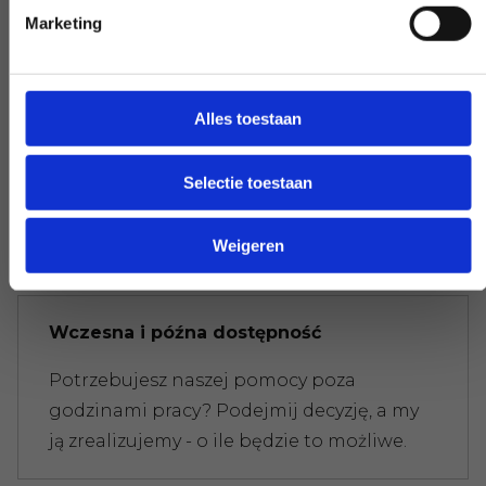
Marketing
Eksperci, którzy pomogą Ci dalej
Alles toestaan
Jeśli masz pytanie, które ma wpływ na
naszą pracę, podnieś słuchawkę i zadaj je.
Selectie toestaan
Nasi eksperci zapewnią jasność na
żądanie.
Weigeren
Wczesna i późna dostępność
Potrzebujesz naszej pomocy poza
godzinami pracy? Podejmij decyzję, a my
ją zrealizujemy - o ile będzie to możliwe.