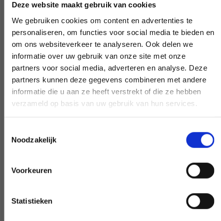
Deze website maakt gebruik van cookies
We gebruiken cookies om content en advertenties te
Szybko odbierane pojemniki na odpady
personaliseren, om functies voor social media te bieden en
om ons websiteverkeer te analyseren. Ook delen we
Nie chcesz, aby pojemnik na odpady był
informatie over uw gebruik van onze site met onze
niepotrzebnie długo pozostawiony.
partners voor social media, adverteren en analyse. Deze
partners kunnen deze gegevens combineren met andere
Zadzwoń do nas, a zanim się zorientujesz,
informatie die u aan ze heeft verstrekt of die ze hebben
zostanie on odebrany; spróbuj tego z
verzameld op basis van uw gebruik van hun services.
naszymi konkurentami.
Toestemmingsselectie
Noodzakelijk
Nie utrudniamy życia
Voorkeuren
Istnieje limit wagi odpadów. Wszędzie od
razu otrzymujesz rachunek. Nie daj się
Statistieken
zwariować, nie martw się.