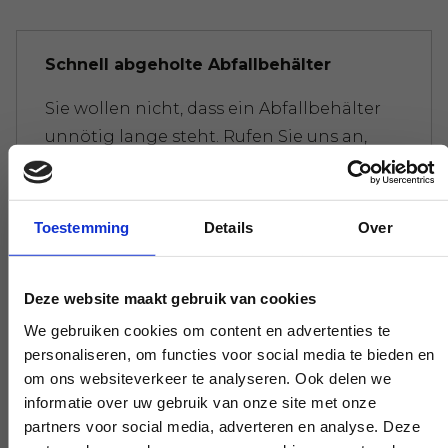
Schnell abgeholte Abfallbehälter
Sie wollen nicht, dass ein Abfallbehälter
unnötig lange steht. Rufen Sie uns an,
und ehe Sie sich versehen, ist er schon
abgeholt; versuchen Sie das mal bei
unseren Konkurrenten.
Toestemming
Details
Over
Deze website maakt gebruik van cookies
Wir machen es uns nicht schwer
We gebruiken cookies om content en advertenties te
personaliseren, om functies voor social media te bieden en
Es gibt eine Gewichtsgrenze für Ihren
om ons websiteverkeer te analyseren. Ook delen we
Abfall. Überall wird Ihnen sofort die
informatie over uw gebruik van onze site met onze
Rechnung präsentiert. Machen Sie sich
partners voor social media, adverteren en analyse. Deze