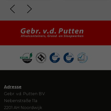
Adresse
Gebr. v.d. Putten B.V.
Nebenstraße 11a
2201 AH Noordwijk