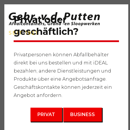
Privat oder
geschäftlich?
SEIT 1921
Privatpersonen können Abfallbehälter
direkt bei uns bestellen und mit iDEAL
Startseite
"
Dienstleistungen
"
Abfallbehälter
"
bezahlen; andere Dienstleistungen und
Gemischte Gartenabfälle
"
Dichter Behälter 10m3
Produkte über eine Angebotsanfrage.
3
Geschäftskontakte können jederzeit ein
Schließen 10 m
Angebot anfordern.
PRIVAT
BUSINESS