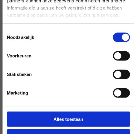
nicht zu sehr verrückt, keine Sorge.
partners kunnen deze gegevens combineren met andere
informatie die u aan ze heeft verstrekt of die ze hebben
verzameld op basis van uw gebruik van hun services.
Experten, die Ihnen weiterhelfen
Toestemmingsselectie
Noodzakelijk
Wenn Sie eine Frage haben, die unsere
Arbeit betrifft, greifen Sie zum Telefon und
Voorkeuren
stellen Sie Ihre Frage. Unsere Experten
schaffen auf Wunsch Klarheit.
Statistieken
Marketing
Frühe und späte Verfügbarkeit
Benötigen Sie unsere Hilfe außerhalb des
Alles toestaan
Arbeitstages? Machen Sie es
verhandelbar, und wir werden es möglich