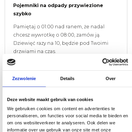
Pojemniki na odpady przywiezione
szybko
Pamiętaj o 01:00 nad ranem, że nadal
chcesz wywrotkę o 08:00, zamów ją.
Dziewięć razy na 10, będzie pod Twoimi
drzwiami na czas.
Zezwolenie
Details
Over
Szybko odbierane pojemniki na odpady
Nie chcesz, aby pojemnik na odpady był
Deze website maakt gebruik van cookies
niepotrzebnie długo pozostawiony.
We gebruiken cookies om content en advertenties te
Zadzwoń do nas, a zanim się zorientujesz,
personaliseren, om functies voor social media te bieden en
zostanie on odebrany; spróbuj tego z
om ons websiteverkeer te analyseren. Ook delen we
naszymi konkurentami.
informatie over uw gebruik van onze site met onze