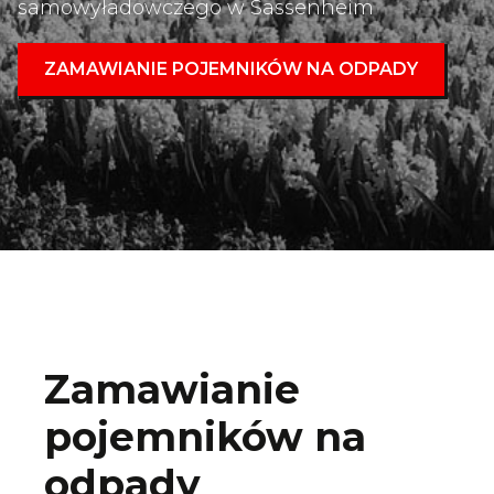
samowyładowczego w Sassenheim
ZAMAWIANIE POJEMNIKÓW NA ODPADY
Zamawianie
pojemników na
odpady