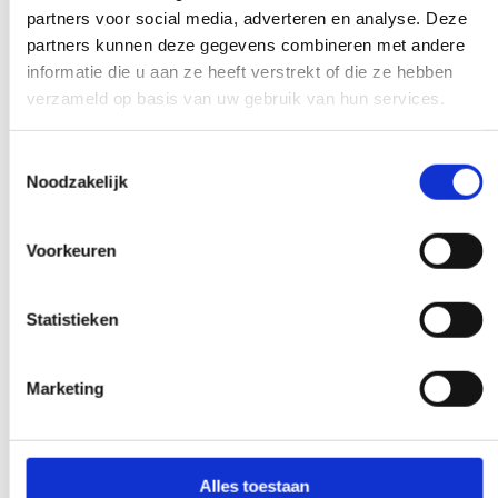
partners voor social media, adverteren en analyse. Deze
partners kunnen deze gegevens combineren met andere
informatie die u aan ze heeft verstrekt of die ze hebben
Nie utrudniamy życia
verzameld op basis van uw gebruik van hun services.
Istnieje limit wagi odpadów. Wszędzie od
Toestemmingsselectie
razu otrzymujesz rachunek. Nie daj się
Noodzakelijk
zwariować, nie martw się.
Voorkeuren
Statistieken
Eksperci, którzy pomogą Ci dalej
Jeśli masz pytanie, które ma wpływ na
Marketing
naszą pracę, podnieś słuchawkę i zadaj je.
Nasi eksperci zapewnią jasność na
żądanie.
Alles toestaan