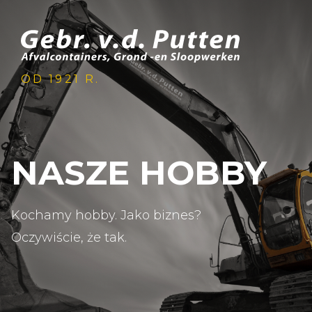
OD 1921 R.
NASZE HOBBY
Kochamy hobby. Jako biznes?
Oczywiście, że tak.