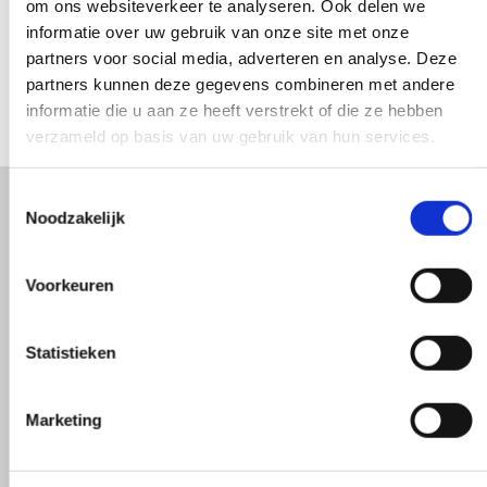
om ons websiteverkeer te analyseren. Ook delen we
DAJ NAM ZNAĆ
informatie over uw gebruik van onze site met onze
partners voor social media, adverteren en analyse. Deze
partners kunnen deze gegevens combineren met andere
informatie die u aan ze heeft verstrekt of die ze hebben
verzameld op basis van uw gebruik van hun services.
Toestemmingsselectie
Noodzakelijk
Jesteśmy zadowoleni z każdego
klienta. Najwyraźniej to uczucie
Voorkeuren
jest wzajemne. Średnio oceniają
Statistieken
nas na
Marketing