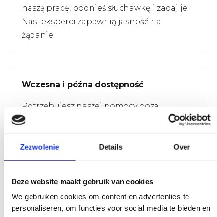
naszą pracę, podnieś słuchawkę i zadaj je.
Nasi eksperci zapewnią jasność na
żądanie.
Wczesna i późna dostępność
Potrzebujesz naszej pomocy poza
godzinami pracy? Podejmij decyzję, a my
ją zrealizujemy - o ile będzie to możliwe.
Zezwolenie
Details
Over
Deze website maakt gebruik van cookies
Specjalna prośba?
We gebruiken cookies om content en advertenties te
personaliseren, om functies voor social media te bieden en