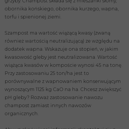
grzyby. Champost składa się z mieszanki słomy,
obornika końskiego, obornika kurzego, wapna,
torfu i spienionej ziemi.
Szampost ma wartość wiążącą kwasy (zwaną
również wartością neutralizującą) ze względu na
dodatek wapna. Wskazuje ona stopień, w jakim
kwasowość gleby jest neutralizowana. Wartość
wiążąca kwasów w kompoście wynosi 45 na tonę.
Przy zastosowaniu 25 ton/ha jest to
porównywalne z wapnowaniem konserwującym
wynoszącym 1125 kg CaO na ha. Chcesz zwiększyć
pH gleby? Rozważ zastosowanie nawozu
champost zamiast innych nawozów
organicznych.