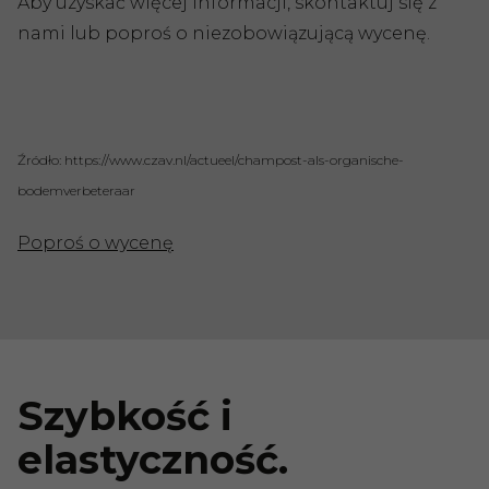
Aby uzyskać więcej informacji, skontaktuj się z
nami lub poproś o niezobowiązującą wycenę.
Źródło: https://www.czav.nl/actueel/champost-als-organische-
bodemverbeteraar
Poproś o wycenę
Szybkość i
elastyczność.