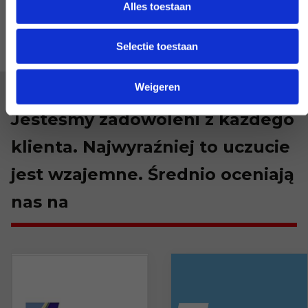
Alles toestaan
Selectie toestaan
Weigeren
Jesteśmy zadowoleni z każdego
klienta. Najwyraźniej to uczucie
jest wzajemne. Średnio oceniają
nas na