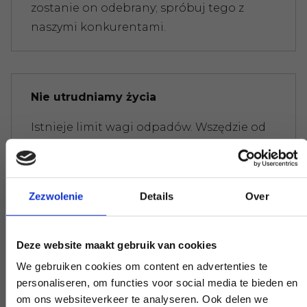
zostanie on odebrany; spróbuj tego z
naszymi konkurentami.
Nie utrudniamy życia
Istnieje limit wagi odpadów. Wszędzie od
razu otrzymujesz rachunek. Nie daj się
zwariować, nie martw się.
Zezwolenie
Details
Over
Eksperci, którzy pomogą Ci dalej
Deze website maakt gebruik van cookies
Jeśli masz pytanie, które ma wpływ na
We gebruiken cookies om content en advertenties te
personaliseren, om functies voor social media te bieden en
naszą pracę, podnieś słuchawkę i zadaj je.
om ons websiteverkeer te analyseren. Ook delen we
Nasi eksperci zapewnią jasność na