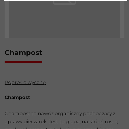
Champost
Poproś o wycenę
Champost
Champost to nawóz organiczny pochodzący z
uprawy pieczarek. Jest to gleba, na której rosną