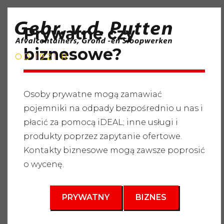
Prywatne czy
biznesowe?
OD 1921 R.
Osoby prywatne mogą zamawiać
pojemniki na odpady bezpośrednio u nas i
Strona główna
"
Usługi
"
Dostarczanie surowców
"
płacić za pomocą iDEAL; inne usługi i
Dostarczanie nawozów organicznych
"
Champost
produkty poprzez zapytanie ofertowe.
Kontakty biznesowe mogą zawsze poprosić
o wycenę.
PRYWATNY
BIZNES