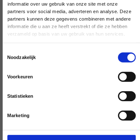
informatie over uw gebruik van onze site met onze
żądanie.
partners voor social media, adverteren en analyse. Deze
partners kunnen deze gegevens combineren met andere
informatie die u aan ze heeft verstrekt of die ze hebben
verzameld op basis van uw gebruik van hun services.
Wczesna i późna dostępność
Toestemmingsselectie
Potrzebujesz naszej pomocy poza
Noodzakelijk
godzinami pracy? Podejmij decyzję, a my
ją zrealizujemy - o ile będzie to możliwe.
Voorkeuren
Statistieken
Specjalna prośba?
Marketing
DAJ NAM ZNAĆ