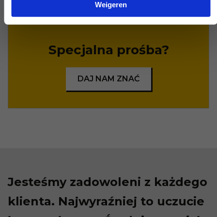
Weigeren
Specjalna prośba?
DAJ NAM ZNAĆ
Jesteśmy zadowoleni z każdego
klienta. Najwyraźniej to uczucie