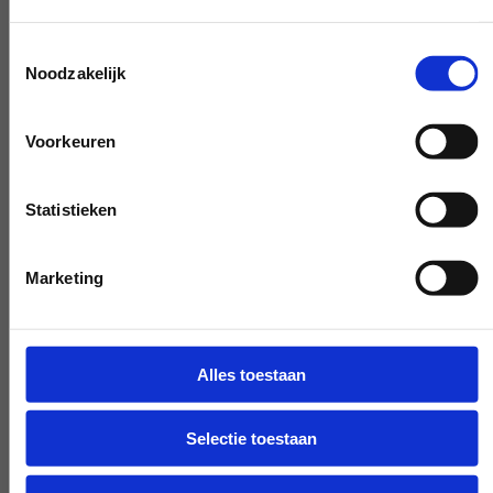
Toestemmingsselectie
Noodzakelijk
Eksperci, którzy pomogą Ci dalej
Voorkeuren
Jeśli masz pytanie, które ma wpływ na
naszą pracę, podnieś słuchawkę i zadaj je.
Statistieken
Nasi eksperci zapewnią jasność na
żądanie.
Marketing
Wczesna i późna dostępność
Alles toestaan
Potrzebujesz naszej pomocy poza
Selectie toestaan
godzinami pracy? Podejmij decyzję, a my
ją zrealizujemy - o ile będzie to możliwe.