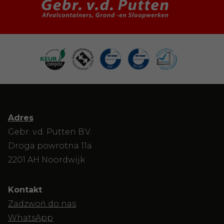
Adres
Gebr. v.d. Putten B.V.
Droga powrotna 11a
2201 AH Noordwijk
Kontakt
Zadzwoń do nas
WhatsApp