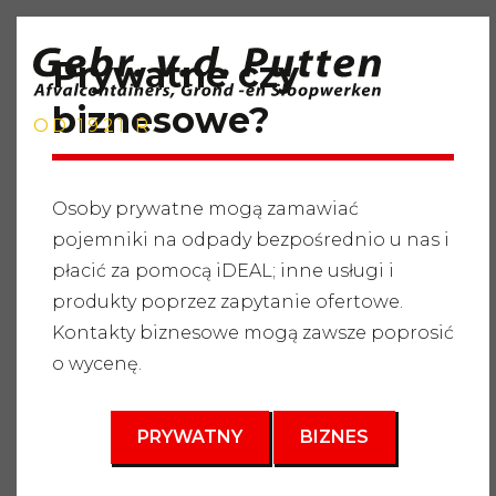
Prywatne czy
biznesowe?
OD 1921 R.
Osoby prywatne mogą zamawiać
pojemniki na odpady bezpośrednio u nas i
Strona główna
"
Usługi
"
Pojemniki na odpady
"
płacić za pomocą iDEAL; inne usługi i
Zmieszane odpady ogrodowe
"
Pojemnik na odpady
10m3
produkty poprzez zapytanie ofertowe.
Kontakty biznesowe mogą zawsze poprosić
3
10 m
o wycenę.
PRYWATNY
BIZNES