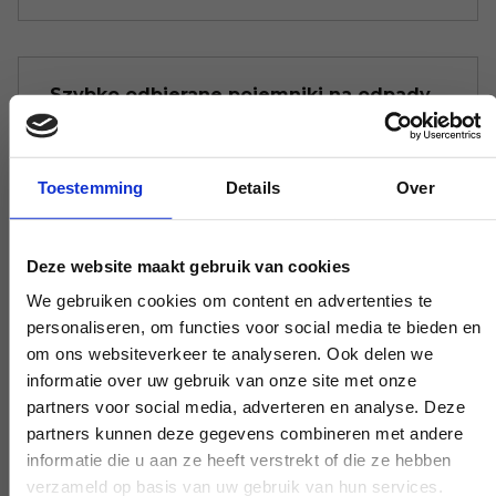
Szybko odbierane pojemniki na odpady
Nie chcesz, aby pojemnik na odpady był
niepotrzebnie długo pozostawiony.
Toestemming
Details
Over
Zadzwoń do nas, a zanim się zorientujesz,
zostanie on odebrany; spróbuj tego z
Deze website maakt gebruik van cookies
naszymi konkurentami.
We gebruiken cookies om content en advertenties te
personaliseren, om functies voor social media te bieden en
om ons websiteverkeer te analyseren. Ook delen we
Nie utrudniamy życia
informatie over uw gebruik van onze site met onze
partners voor social media, adverteren en analyse. Deze
Istnieje limit wagi odpadów. Wszędzie od
partners kunnen deze gegevens combineren met andere
razu otrzymujesz rachunek. Nie daj się
informatie die u aan ze heeft verstrekt of die ze hebben
verzameld op basis van uw gebruik van hun services.
zwariować, nie martw się.