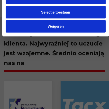
Selectie toestaan
Weigeren
Jesteśmy zadowoleni z każdego
klienta. Najwyraźniej to uczucie
jest wzajemne. Średnio oceniają
nas na