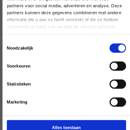
partners voor social media, adverteren en analyse. Deze
partners kunnen deze gegevens combineren met andere
informatie die u aan ze heeft verstrekt of die ze hebben
Wczesna i późna dostępność
verzameld op basis van uw gebruik van hun services.
Potrzebujesz naszej pomocy poza
Toestemmingsselectie
godzinami pracy? Podejmij decyzję, a my
Noodzakelijk
ją zrealizujemy - o ile będzie to możliwe.
Voorkeuren
Statistieken
Specjalna prośba?
Marketing
DAJ NAM ZNAĆ
Alles toestaan