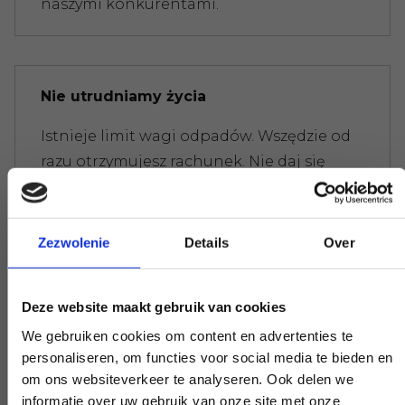
naszymi konkurentami.
Nie utrudniamy życia
Istnieje limit wagi odpadów. Wszędzie od
razu otrzymujesz rachunek. Nie daj się
zwariować, nie martw się.
Zezwolenie
Details
Over
Eksperci, którzy pomogą Ci dalej
Deze website maakt gebruik van cookies
Jeśli masz pytanie, które ma wpływ na
We gebruiken cookies om content en advertenties te
naszą pracę, podnieś słuchawkę i zadaj je.
personaliseren, om functies voor social media te bieden en
Nasi eksperci zapewnią jasność na
om ons websiteverkeer te analyseren. Ook delen we
żądanie.
informatie over uw gebruik van onze site met onze