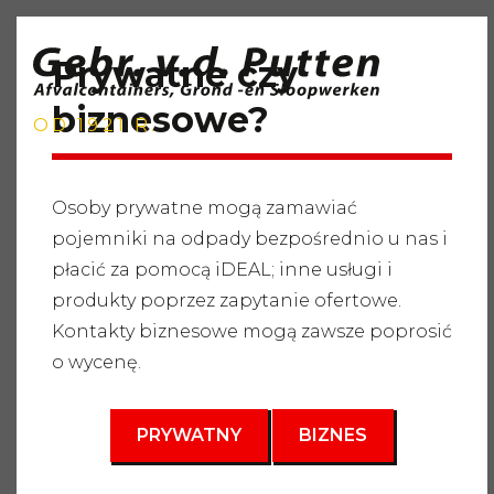
Prywatne czy
biznesowe?
OD 1921 R.
Osoby prywatne mogą zamawiać
pojemniki na odpady bezpośrednio u nas i
Strona główna
"
Usługi
"
Pojemniki na odpady
"
płacić za pomocą iDEAL; inne usługi i
Zmieszane odpady ogrodowe
"
Pojemnik do sortowania
8m3
produkty poprzez zapytanie ofertowe.
Kontakty biznesowe mogą zawsze poprosić
3
8 m
o wycenę.
PRYWATNY
BIZNES