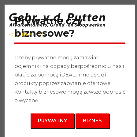
Prywatne czy
biznesowe?
OD 1921 R.
Osoby prywatne mogą zamawiać
pojemniki na odpady bezpośrednio u nas i
Strona główna
"
Usługi
"
Pojemniki na odpady
"
płacić za pomocą iDEAL; inne usługi i
Zmieszane odpady ogrodowe
"
Kontener na odpady
15m3
produkty poprzez zapytanie ofertowe.
Kontakty biznesowe mogą zawsze poprosić
3
15 m
o wycenę.
PRYWATNY
BIZNES