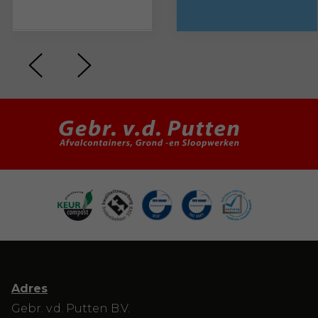
Adres
Gebr. v.d. Putten B.V.