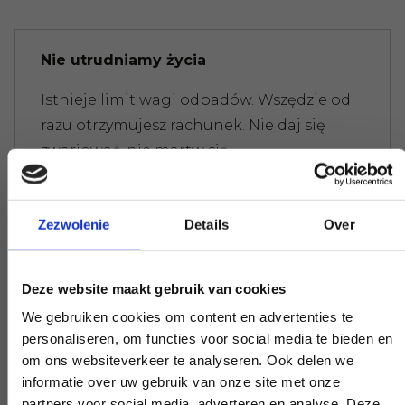
Nie utrudniamy życia
Istnieje limit wagi odpadów. Wszędzie od
razu otrzymujesz rachunek. Nie daj się
zwariować, nie martw się.
Zezwolenie
Details
Over
Eksperci, którzy pomogą Ci dalej
Jeśli masz pytanie, które ma wpływ na
Deze website maakt gebruik van cookies
naszą pracę, podnieś słuchawkę i zadaj je.
We gebruiken cookies om content en advertenties te
Nasi eksperci zapewnią jasność na
personaliseren, om functies voor social media te bieden en
żądanie.
om ons websiteverkeer te analyseren. Ook delen we
informatie over uw gebruik van onze site met onze
partners voor social media, adverteren en analyse. Deze