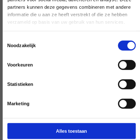
partners kunnen deze gegevens combineren met andere
informatie die u aan ze heeft verstrekt of die ze hebben
Wczesna i późna dostępność
verzameld op basis van uw gebruik van hun services.
Potrzebujesz naszej pomocy poza
godzinami pracy? Podejmij decyzję, a my
Toestemmingsselectie
Noodzakelijk
ją zrealizujemy - o ile będzie to możliwe.
Voorkeuren
Specjalna prośba?
Statistieken
Marketing
DAJ NAM ZNAĆ
Alles toestaan