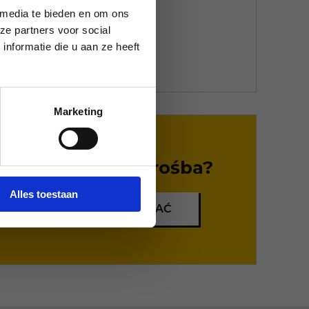
nie martw się.
 media te bieden en om ons
ze partners voor social
nformatie die u aan ze heeft
Marketing
Specjalna prośba?
Alles toestaan
DAJ NAM ZNAĆ