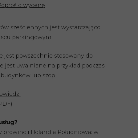
Poproś o wycenę
ów sześciennych jest wystarczająco
ejscu parkingowym.
 jest powszechnie stosowany do
óre jest uwalniane na przykład podczas
 budynków lub szop.
powiedzi
(PDF)
usług?
 prowincji Holandia Południowa: w