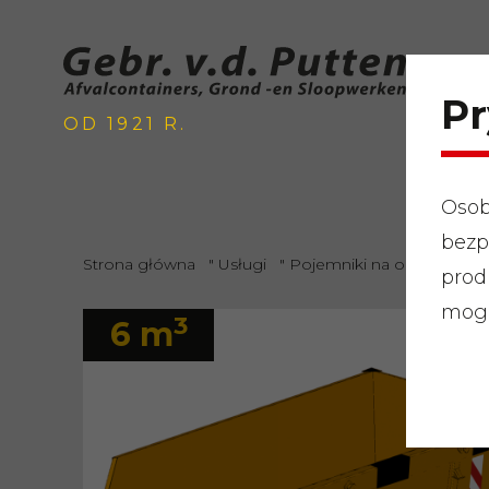
Pr
OD 1921 R.
Osob
bezp
Strona główna
"
Usługi
"
Pojemniki na odpady
"
O
prod
mogą
3
6 m