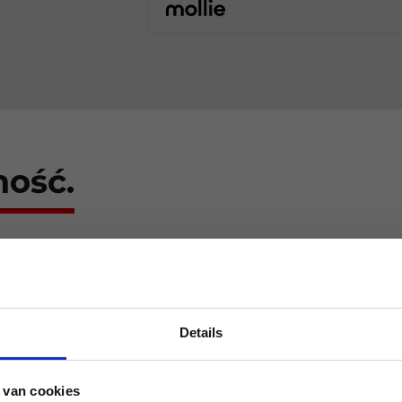
ność.
Szybko odbierane pojemniki na
odpady
Details
Nie chcesz, aby pojemnik na
odpady był niepotrzebnie długo
 van cookies