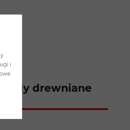
dy
ugi i
sowe
dpady drewniane