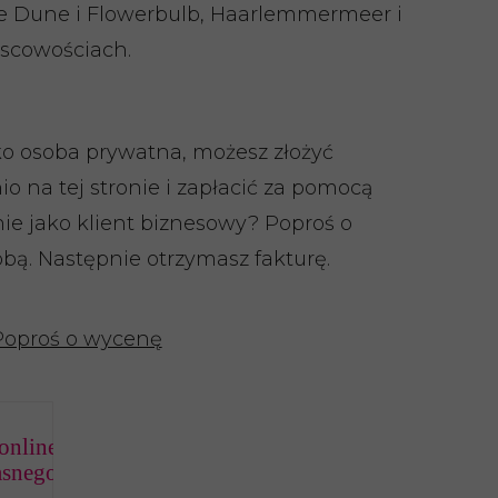
ie Dune i Flowerbulb, Haarlemmermeer i
jscowościach.
ko osoba prywatna, możesz złożyć
 na tej stronie i zapłacić za pomocą
ie jako klient biznesowy? Poproś o
bą. Następnie otrzymasz fakturę.
Poproś o wycenę
online
asnego banku