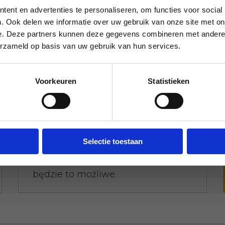
pozostawiony. Zadzwoń do nas, a
ent en advertenties te personaliseren, om functies voor social
zanim się zorientujesz, zostanie on
. Ook delen we informatie over uw gebruik van onze site met on
odebrany; spróbuj tego z naszymi
e. Deze partners kunnen deze gegevens combineren met andere i
erzameld op basis van uw gebruik van hun services.
konkurentami.
Voorkeuren
Statistieken
Wczesna i późna dostępność
Potrzebujesz naszej pomocy poza
godzinami pracy? Podejmij
Selectie toestaan
decyzję, a my ją zrealizujemy - o ile
będzie to możliwe.