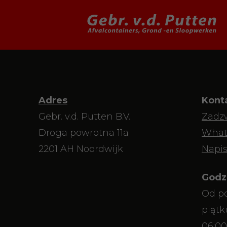
Adres
Kont
Gebr. v.d. Putten B.V.
Zadz
Droga powrotna 11a
What
2201 AH Noordwijk
Napis
Godz
Od po
piątk
06:00