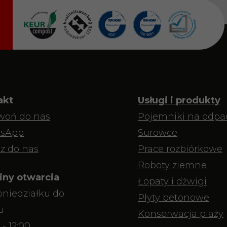
akt
Usługi i produkty
woń do nas
Pojemniki na odpa
sApp
Surowce
z do nas
Prace rozbiórkowe
Roboty ziemne
iny otwarcia
Łopaty i dźwigi
niedziałku do
Płyty betonowe
u
Konserwacja plaży
 - 12:00