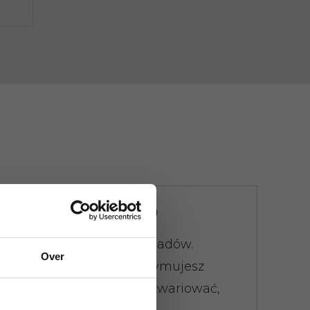
Nie utrudniamy życia
Istnieje limit wagi odpadów.
Over
Wszędzie od razu otrzymujesz
rachunek. Nie daj się zwariować,