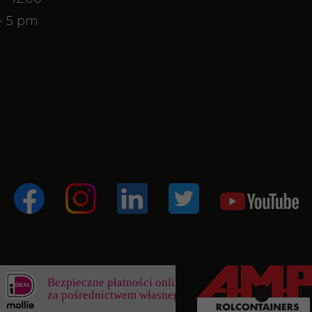
- 5 pm
Bezpieczne płatności online
za pośrednictwem własnego banku