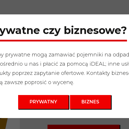
ywatne czy biznesowe?
y prywatne mogą zamawiać pojemniki na odpa
ośrednio u nas i płacić za pomocą iDEAL; inne usł
dpady drzewne
"
Kontener na odpady 6m3
ukty poprzez zapytanie ofertowe. Kontakty bizne
 zawsze poprosić o wycenę.
Kontener na o
6m3
PRYWATNY
BIZNES