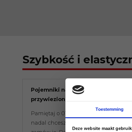
Szybkość i elastycz
Pojemniki na odpady
przywiezione szybko
Toestemming
Pamiętaj o 01:00 nad ranem, że
nadal chcesz wywrotkę o 08:00,
Deze website maakt gebruik