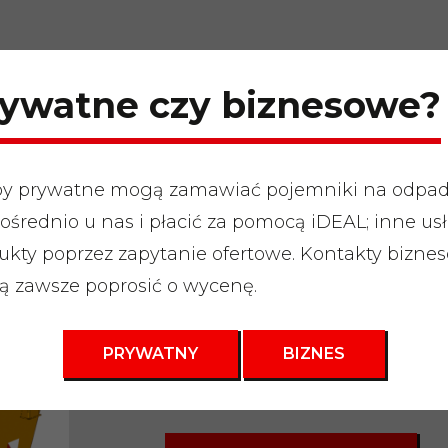
ywatne czy biznesowe?
y prywatne mogą zamawiać pojemniki na odpa
ośrednio u nas i płacić za pomocą iDEAL; inne usł
dpady budowlane i rozbiórkowe
"
Pojemnik na odpady 3m3
ukty poprzez zapytanie ofertowe. Kontakty bizne
 zawsze poprosić o wycenę.
Kontener na o
rozbiórkowe 3
PRYWATNY
BIZNES