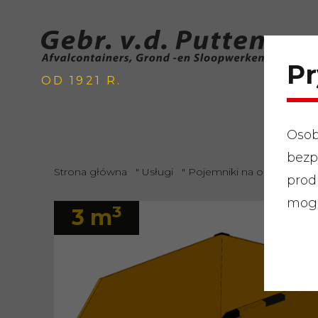
Pr
OD 1921 R.
Osob
bezp
Strona główna
"
Usługi
"
Pojemniki na odpady
"
O
prod
mogą
3
3 m