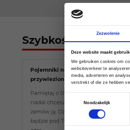
Zezwolenie
Szybkość i elastycz
Deze website maakt gebruik
We gebruiken cookies om cont
websiteverkeer te analyseren
Pojemniki na odpady
media, adverteren en analys
przywiezione szybko
verstrekt of die ze hebben v
Pamiętaj o 01:00 nad ranem, że
Toestemmingsselectie
nadal chcesz wywrotkę o 08:00,
Noodzakelijk
zamów ją. Dziewięć razy na 10,
będzie pod Twoimi drzwiami na