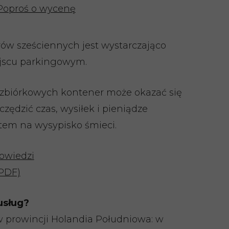
Poproś o wycenę
ów sześciennych jest wystarczająco
ejscu parkingowym.
ozbiórkowych kontener może okazać się
zędzić czas, wysiłek i pieniądze
otem na wysypisko śmieci.
powiedzi
(PDF)
usług?
 prowincji Holandia Południowa: w