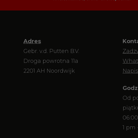
Adres
Kont
Gebr. v.d. Putten B.V.
Zadz
Droga powrotna 11a
What
2201 AH Noordwijk
Napis
Godz
Od po
piątk
06:00
1 pm 