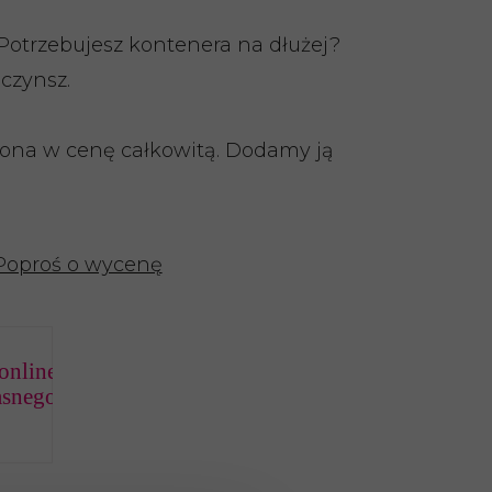
Potrzebujesz kontenera na dłużej?
czynsz.
zona w cenę całkowitą. Dodamy ją
Poproś o wycenę
online
asnego banku