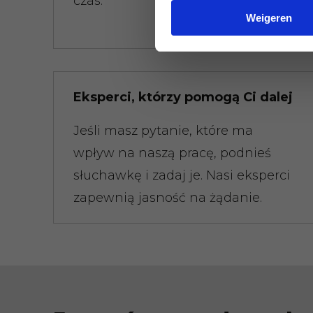
czas.
Weigeren
Eksperci, którzy pomogą Ci dalej
Jeśli masz pytanie, które ma
wpływ na naszą pracę, podnieś
słuchawkę i zadaj je. Nasi eksperci
zapewnią jasność na żądanie.