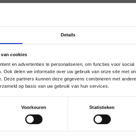
Details
ność.
 van cookies
ent en advertenties te personaliseren, om functies voor social
. Ook delen we informatie over uw gebruik van onze site met on
Szybko odbierane pojemniki na
e. Deze partners kunnen deze gegevens combineren met andere i
odpady
erzameld op basis van uw gebruik van hun services.
Nie chcesz, aby pojemnik na
odpady był niepotrzebnie długo
Voorkeuren
Statistieken
pozostawiony. Zadzwoń do nas, a
zanim się zorientujesz, zostanie on