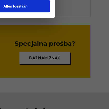
Alles toestaan
Specjalna prośba?
DAJ NAM ZNAĆ