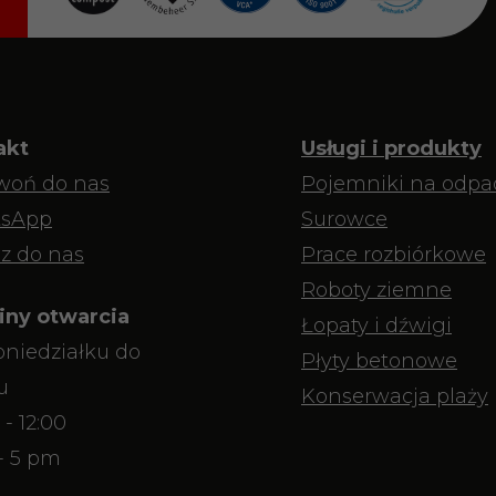
akt
Usługi i produkty
woń do nas
Pojemniki na odpa
sApp
Surowce
z do nas
Prace rozbiórkowe
Roboty ziemne
iny otwarcia
Łopaty i dźwigi
niedziałku do
Płyty betonowe
u
Konserwacja plaży
 - 12:00
- 5 pm