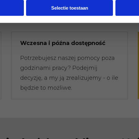
odebrany; spróbuj tego z naszymi
Selectie toestaan
konkurentami.
Wczesna i późna dostępność
Potrzebujesz naszej pomocy poza
godzinami pracy? Podejmij
decyzję, a my ją zrealizujemy - o ile
będzie to możliwe.