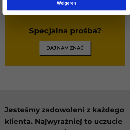
Weigeren
Specjalna prośba?
DAJ NAM ZNAĆ
Jesteśmy zadowoleni z każdego
klienta. Najwyraźniej to uczucie