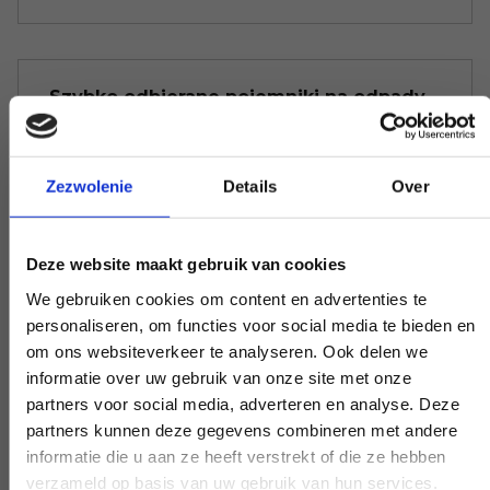
Szybko odbierane pojemniki na odpady
Nie chcesz, aby pojemnik na odpady był
niepotrzebnie długo pozostawiony.
Zezwolenie
Details
Over
Zadzwoń do nas, a zanim się zorientujesz,
zostanie on odebrany; spróbuj tego z
Deze website maakt gebruik van cookies
naszymi konkurentami.
We gebruiken cookies om content en advertenties te
personaliseren, om functies voor social media te bieden en
om ons websiteverkeer te analyseren. Ook delen we
informatie over uw gebruik van onze site met onze
Nie utrudniamy życia
partners voor social media, adverteren en analyse. Deze
Istnieje limit wagi odpadów. Wszędzie od
partners kunnen deze gegevens combineren met andere
informatie die u aan ze heeft verstrekt of die ze hebben
razu otrzymujesz rachunek. Nie daj się
verzameld op basis van uw gebruik van hun services.
zwariować, nie martw się.