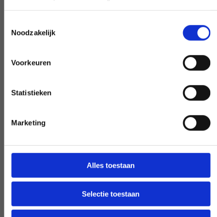
Toestemmingsselectie
Noodzakelijk
Eksperci, którzy pomogą Ci dalej
Voorkeuren
Jeśli masz pytanie, które ma wpływ na
naszą pracę, podnieś słuchawkę i zadaj je.
Statistieken
Nasi eksperci zapewnią jasność na
żądanie.
Marketing
Wczesna i późna dostępność
Alles toestaan
Potrzebujesz naszej pomocy poza
Selectie toestaan
godzinami pracy? Podejmij decyzję, a my
ją zrealizujemy - o ile będzie to możliwe.