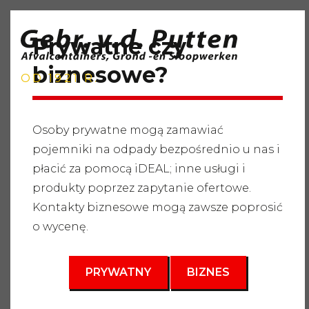
Prywatne czy
biznesowe?
OD 1921 R.
Osoby prywatne mogą zamawiać
pojemniki na odpady bezpośrednio u nas i
Strona główna
"
Usługi
"
Pojemniki na odpady
"
Odpady
płacić za pomocą iDEAL; inne usługi i
budowlane i rozbiórkowe
"
Kontener na odpady 6m3
produkty poprzez zapytanie ofertowe.
3
Kontakty biznesowe mogą zawsze poprosić
6 m
o wycenę.
PRYWATNY
BIZNES