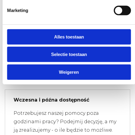
Marketing
Eksperci, którzy pomogą Ci dalej
Alles toestaan
Jeśli masz pytanie, które ma wpływ na
naszą pracę, podnieś słuchawkę i zadaj je.
Selectie toestaan
Nasi eksperci zapewnią jasność na
żądanie.
Weigeren
Wczesna i późna dostępność
Potrzebujesz naszej pomocy poza
godzinami pracy? Podejmij decyzję, a my
ją zrealizujemy - o ile będzie to możliwe.