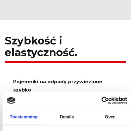
Szybkość i
elastyczność.
Pojemniki na odpady przywiezione
szybko
Pamiętaj o 01:00 nad ranem, że nadal
chcesz wywrotkę o 08:00, zamów ją.
Toestemming
Details
Over
Dziewięć razy na 10, będzie pod Twoimi
drzwiami na czas.