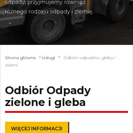
odpady, przyjmujemy również
różnego rodzaju odpady i ziemię.
Strona główna
"
Usługi
"
Odbiór odpadów, gleby i
zieleni
Odbiór Odpady
zielone i gleba
WIĘCEJ INFORMACJI