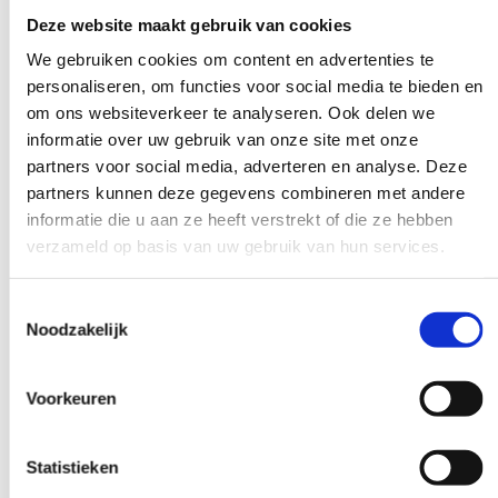
Deze website maakt gebruik van cookies
We gebruiken cookies om content en advertenties te
personaliseren, om functies voor social media te bieden en
Szybko odbierane pojemniki na odpady
om ons websiteverkeer te analyseren. Ook delen we
informatie over uw gebruik van onze site met onze
Nie chcesz, aby pojemnik na odpady był
partners voor social media, adverteren en analyse. Deze
niepotrzebnie długo pozostawiony.
partners kunnen deze gegevens combineren met andere
Zadzwoń do nas, a zanim się zorientujesz,
informatie die u aan ze heeft verstrekt of die ze hebben
zostanie on odebrany; spróbuj tego z
verzameld op basis van uw gebruik van hun services.
naszymi konkurentami.
Toestemmingsselectie
Noodzakelijk
Nie utrudniamy życia
Voorkeuren
Istnieje limit wagi odpadów. Wszędzie od
razu otrzymujesz rachunek. Nie daj się
Statistieken
zwariować, nie martw się.