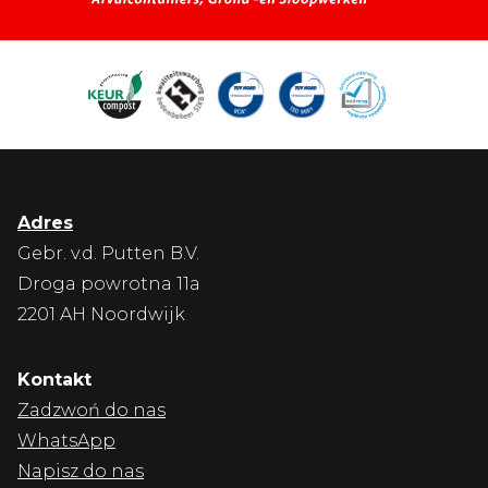
Adres
Gebr. v.d. Putten B.V.
Droga powrotna 11a
2201 AH Noordwijk
Kontakt
Zadzwoń do nas
WhatsApp
Napisz do nas