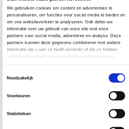
We gebruiken cookies om content en advertenties te
personaliseren, om functies voor social media te bieden en
Eksperci, którzy pomogą Ci dalej
om ons websiteverkeer te analyseren. Ook delen we
informatie over uw gebruik van onze site met onze
Jeśli masz pytanie, które ma wpływ na
partners voor social media, adverteren en analyse. Deze
naszą pracę, podnieś słuchawkę i zadaj je.
partners kunnen deze gegevens combineren met andere
Nasi eksperci zapewnią jasność na
informatie die u aan ze heeft verstrekt of die ze hebben
żądanie.
verzameld op basis van uw gebruik van hun services.
Toestemmingsselectie
Noodzakelijk
Wczesna i późna dostępność
Voorkeuren
Potrzebujesz naszej pomocy poza
godzinami pracy? Podejmij decyzję, a my
Statistieken
ją zrealizujemy - o ile będzie to możliwe.