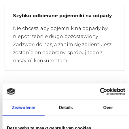
Szybko odbierane pojemniki na odpady
Nie chcesz, aby pojemnik na odpady był
niepotrzebnie długo pozostawiony.
Zadzwoń do nas, a zanim się zorientujesz,
zostanie on odebrany; spróbuj tego z
naszymi konkurentami.
Nie utrudniamy życia
Istnieje limit wagi odpadów. Wszędzie od
Zezwolenie
Details
Over
razu otrzymujesz rachunek. Nie daj się
zwariować, nie martw się.
Deze website maakt gebruik van cookies