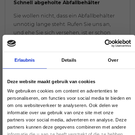
Schnell abgeholte Abfallbehälter
Sie wollen nicht, dass ein Abfallbehälter
unnötig lange steht. Rufen Sie uns an,
und ehe Sie sich versehen, ist er schon
abgeholt; versuchen Sie das mal bei
unseren Konkurrenten.
Erlaubnis
Details
Over
Wir machen es uns nicht schwer
Deze website maakt gebruik van cookies
We gebruiken cookies om content en advertenties te
Es gibt eine Gewichtsgrenze für Ihren
personaliseren, om functies voor social media te bieden en
Abfall. Überall wird Ihnen sofort die
om ons websiteverkeer te analyseren. Ook delen we
Rechnung präsentiert. Machen Sie sich
informatie over uw gebruik van onze site met onze
nicht zu sehr verrückt, keine Sorge.
partners voor social media, adverteren en analyse. Deze
partners kunnen deze gegevens combineren met andere
informatie die u aan ze heeft verstrekt of die ze hebben