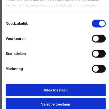
verzameld op basis van uw gebruik van hun services.
Experten, die Ihnen weiterhelfen
Toestemmingsselectie
Wenn Sie eine Frage haben, die unsere
Noodzakelijk
Arbeit betrifft, greifen Sie zum Telefon und
stellen Sie Ihre Frage. Unsere Experten
Voorkeuren
schaffen auf Wunsch Klarheit.
Statistieken
Frühe und späte Verfügbarkeit
Marketing
Benötigen Sie unsere Hilfe außerhalb des
Arbeitstages? Machen Sie es
Alles toestaan
verhandelbar, und wir werden es möglich
machen - wenn möglich.
Selectie toestaan