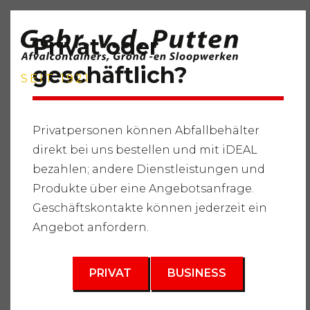
Privat oder
geschäftlich?
SEIT 1921
Privatpersonen können Abfallbehälter
direkt bei uns bestellen und mit iDEAL
Startseite
"
Dienstleistungen
"
Abfallbehälter
"
bezahlen; andere Dienstleistungen und
Sperrmüll
"
Abfallbehälter 6m3
Produkte über eine Angebotsanfrage.
3
Geschäftskontakte können jederzeit ein
6 m
Angebot anfordern.
PRIVAT
BUSINESS