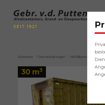
Pr
SEIT 1921
Priv
best
Startseite
"
Dienstleistungen
"
Abfallbehälter
"
Spe
Dien
Ange
3
30 m
Ange