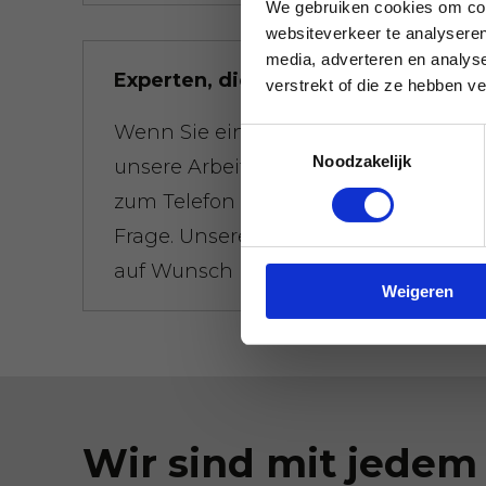
We gebruiken cookies om cont
websiteverkeer te analyseren
media, adverteren en analys
Experten, die Ihnen weiterhelfen
verstrekt of die ze hebben v
Wenn Sie eine Frage haben, die
Toestemmingsselectie
Noodzakelijk
unsere Arbeit betrifft, greifen Sie
zum Telefon und stellen Sie Ihre
Frage. Unsere Experten schaffen
auf Wunsch Klarheit.
Weigeren
Wir sind mit jedem