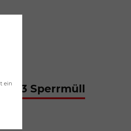
t ein
 30m3 Sperrmüll