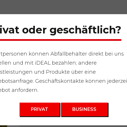
ivat oder geschäftlich?
atpersonen können Abfallbehälter direkt bei uns
ellen und mit iDEAL bezahlen; andere
rrmüll
"
Abfallbehälter 30m3
stleistungen und Produkte über eine
botsanfrage. Geschäftskontakte können jederzei
Müllcontainer
bot anfordern.
PRIVAT
BUSINESS
Angebot anfordern