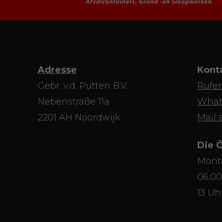
Adresse
Kont
Gebr. v.d. Putten B.V.
Rufen
Nebenstraße 11a
What
2201 AH Noordwijk
Mail 
Die 
Monta
06:00
13 Uh