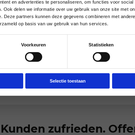
ent en advertenties te personaliseren, om functies voor social
. Ook delen we informatie over uw gebruik van onze site met on
e. Deze partners kunnen deze gegevens combineren met andere i
Frühe und späte Verfügbarkeit
erzameld op basis van uw gebruik van hun services.
Benötigen Sie unsere Hilfe
Voorkeuren
Statistieken
außerhalb des Arbeitstages?
Machen Sie es verhandelbar, und
wir werden es möglich machen -
wenn möglich.
Selectie toestaan
 Kunden zufrieden. Off