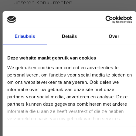
unseren Konkurrenten.
Wir machen es uns nicht schwer
Erlaubnis
Details
Over
Es gibt eine Gewichtsgrenze für Ihren
Abfall. Überall wird Ihnen sofort die
Deze website maakt gebruik van cookies
Rechnung präsentiert. Machen Sie sich
We gebruiken cookies om content en advertenties te
nicht zu sehr verrückt, keine Sorge.
personaliseren, om functies voor social media te bieden en
om ons websiteverkeer te analyseren. Ook delen we
informatie over uw gebruik van onze site met onze
partners voor social media, adverteren en analyse. Deze
Experten, die Ihnen weiterhelfen
partners kunnen deze gegevens combineren met andere
informatie die u aan ze heeft verstrekt of die ze hebben
Wenn Sie eine Frage haben, die unsere
verzameld op basis van uw gebruik van hun services.
Arbeit betrifft, greifen Sie zum Telefon und
stellen Sie Ihre Frage. Unsere Experten
Toestemmingsselectie