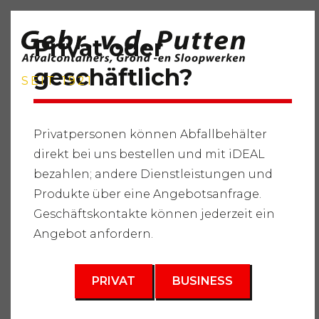
Privat oder
geschäftlich?
SEIT 1921
Privatpersonen können Abfallbehälter
direkt bei uns bestellen und mit iDEAL
Startseite
"
Dienstleistungen
"
Abfallbehälter
"
Sauberer
bezahlen; andere Dienstleistungen und
Schutt
"
Abfallbehälter 3m3
Produkte über eine Angebotsanfrage.
3
Geschäftskontakte können jederzeit ein
3 m
Angebot anfordern.
PRIVAT
BUSINESS