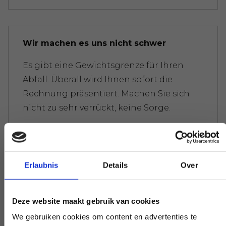
Wir machen es uns nicht schwer
Es gibt eine Gewichtsgrenze für Ihren
Abfall. Überall wird Ihnen sofort die
Rechnung präsentiert. Machen Sie sich
nicht zu sehr verrückt, keine Sorge.
Experten, die Ihnen weiterhelfen
Erlaubnis
Details
Over
Wenn Sie eine Frage haben, die unsere
Arbeit betrifft, greifen Sie zum Telefon und
Deze website maakt gebruik van cookies
stellen Sie Ihre Frage. Unsere Experten
We gebruiken cookies om content en advertenties te
schaffen auf Wunsch Klarheit.