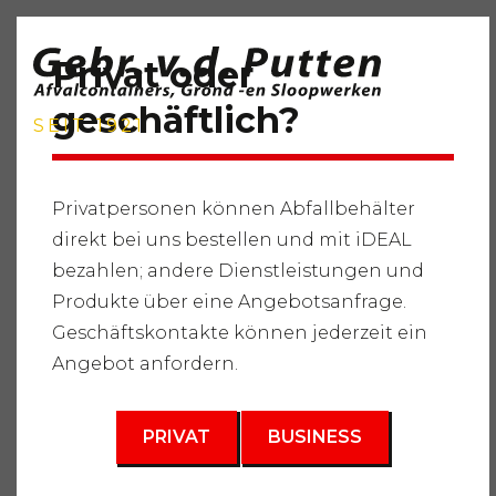
Privat oder
geschäftlich?
SEIT 1921
Privatpersonen können Abfallbehälter
direkt bei uns bestellen und mit iDEAL
Startseite
"
Dienstleistungen
"
Abfallbehälter
"
Sauberer
bezahlen; andere Dienstleistungen und
Schutt
"
Abfallbehälter 20m3
Produkte über eine Angebotsanfrage.
3
Geschäftskontakte können jederzeit ein
20 m
Angebot anfordern.
PRIVAT
BUSINESS