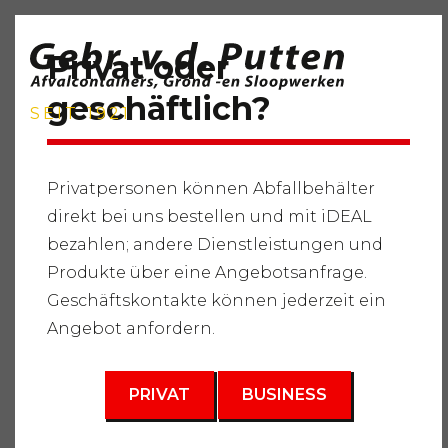
Privat oder
geschäftlich?
SEIT 1921
Privatpersonen können Abfallbehälter
direkt bei uns bestellen und mit iDEAL
Startseite
"
Dienstleistungen
"
Abfallbehälter
"
Grüner
bezahlen; andere Dienstleistungen und
Abfall
"
Abfallbehälter 3m3
Produkte über eine Angebotsanfrage.
3
Geschäftskontakte können jederzeit ein
3 m
Angebot anfordern.
PRIVAT
BUSINESS