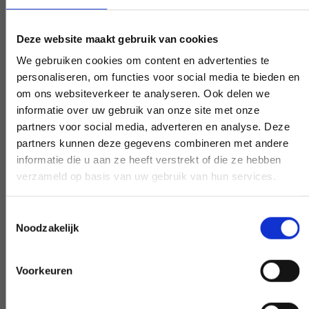
Deze website maakt gebruik van cookies
Experten, die Ihnen weiterhelfen
We gebruiken cookies om content en advertenties te
personaliseren, om functies voor social media te bieden en
Wenn Sie eine Frage haben, die unsere
om ons websiteverkeer te analyseren. Ook delen we
Arbeit betrifft, greifen Sie zum Telefon und
informatie over uw gebruik van onze site met onze
stellen Sie Ihre Frage. Unsere Experten
partners voor social media, adverteren en analyse. Deze
schaffen auf Wunsch Klarheit.
partners kunnen deze gegevens combineren met andere
informatie die u aan ze heeft verstrekt of die ze hebben
verzameld op basis van uw gebruik van hun services.
Frühe und späte Verfügbarkeit
Toestemmingsselectie
Noodzakelijk
Benötigen Sie unsere Hilfe außerhalb des
Arbeitstages? Machen Sie es
Voorkeuren
verhandelbar, und wir werden es möglich
machen - wenn möglich.