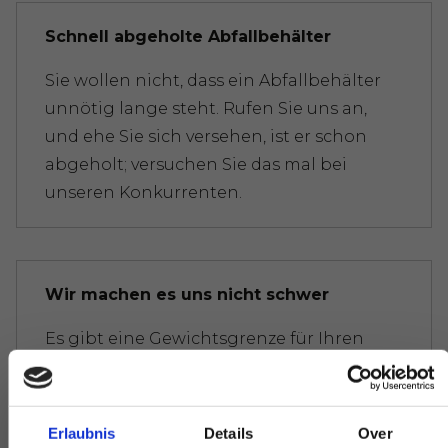
Schnell abgeholte Abfallbehälter
Sie wollen nicht, dass ein Abfallbehälter
unnötig lange steht. Rufen Sie uns an,
und ehe Sie sich versehen, ist er schon
abgeholt; versuchen Sie das mal bei
unseren Konkurrenten.
Wir machen es uns nicht schwer
Es gibt eine Gewichtsgrenze für Ihren
Abfall. Überall wird Ihnen sofort die
Rechnung präsentiert. Machen Sie sich
nicht zu sehr verrückt, keine Sorge.
Erlaubnis
Details
Over