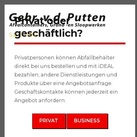
Privat oder
geschäftlich?
SEIT 1921
Privatpersonen können Abfallbehälter
direkt bei uns bestellen und mit iDEAL
Startseite
"
Dienstleistungen
"
Abfallbehälter
"
bezahlen; andere Dienstleistungen und
Gemahlener Abfall
"
Abfallbehälter 10m3
Produkte über eine Angebotsanfrage.
3
Geschäftskontakte können jederzeit ein
8* m
Angebot anfordern.
PRIVAT
BUSINESS