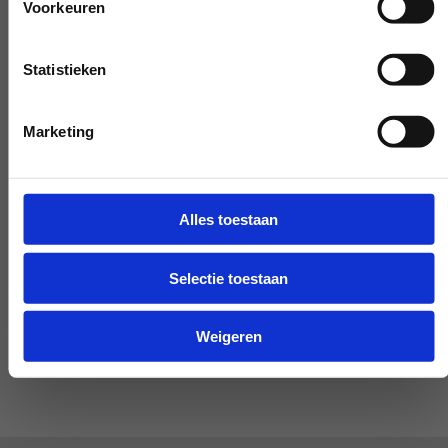
Voorkeuren
Benötigen Sie unsere Hilfe außerhalb des
Arbeitstages? Machen Sie es
Statistieken
verhandelbar, und wir werden es möglich
machen - wenn möglich.
Marketing
Alles toestaan
Sonderwunsch?
Selectie toestaan
INFORMIEREN SIE UNS
Weigeren