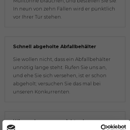
Mülltonne brauchen, und bestellen Sie sie.
In neun von zehn Fällen wird er pünktlich
vor Ihrer Tür stehen.
Schnell abgeholte Abfallbehälter
Sie wollen nicht, dass ein Abfallbehälter
unnötig lange steht. Rufen Sie uns an,
und ehe Sie sich versehen, ist er schon
abgeholt; versuchen Sie das mal bei
unseren Konkurrenten.
Wir machen es uns nicht schwer