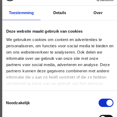
Es gibt eine Gewichtsgrenze für Ihren
Abfall. Überall wird Ihnen sofort die
Toestemming
Details
Over
Rechnung präsentiert. Machen Sie sich
nicht zu sehr verrückt, keine Sorge.
Deze website maakt gebruik van cookies
We gebruiken cookies om content en advertenties te
personaliseren, om functies voor social media te bieden en
om ons websiteverkeer te analyseren. Ook delen we
Experten, die Ihnen weiterhelfen
informatie over uw gebruik van onze site met onze
Wenn Sie eine Frage haben, die unsere
partners voor social media, adverteren en analyse. Deze
partners kunnen deze gegevens combineren met andere
Arbeit betrifft, greifen Sie zum Telefon und
informatie die u aan ze heeft verstrekt of die ze hebben
stellen Sie Ihre Frage. Unsere Experten
verzameld op basis van uw gebruik van hun services.
schaffen auf Wunsch Klarheit.
Toestemmingsselectie
Noodzakelijk
Frühe und späte Verfügbarkeit