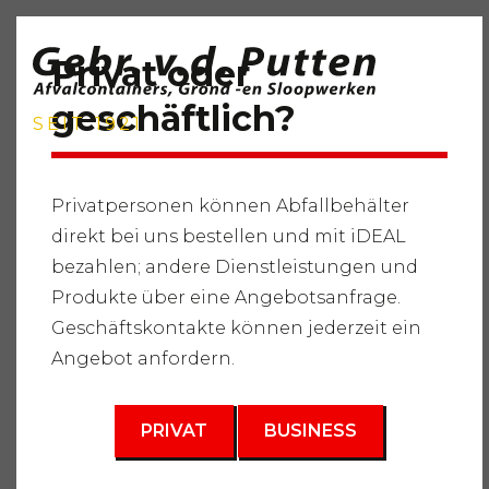
Privat oder
geschäftlich?
SEIT 1921
Privatpersonen können Abfallbehälter
direkt bei uns bestellen und mit iDEAL
Startseite
"
Dienstleistungen
"
Abfallbehälter
"
Bau- und
bezahlen; andere Dienstleistungen und
Abbruchabfälle
"
Sortierbehälter 8m3
Produkte über eine Angebotsanfrage.
3
Geschäftskontakte können jederzeit ein
8 m
Angebot anfordern.
PRIVAT
BUSINESS