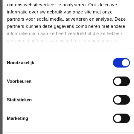
om ons websiteverkeer te analyseren. Ook delen we
informatie over uw gebruik van onze site met onze
partners voor social media, adverteren en analyse. Deze
Frühe und späte Verfügbarkeit
partners kunnen deze gegevens combineren met andere
informatie die u aan ze heeft verstrekt of die ze hebben
Benötigen Sie unsere Hilfe außerhalb des
verzameld op basis van uw gebruik van hun services.
Arbeitstages? Machen Sie es
verhandelbar, und wir werden es möglich
Toestemmingsselectie
machen - wenn möglich.
Noodzakelijk
Voorkeuren
Sonderwunsch?
Statistieken
INFORMIEREN SIE UNS
Marketing