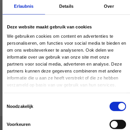
Arbeitstages? Machen Sie es
Erlaubnis
Details
Over
verhandelbar, und wir werden es möglich
machen - wenn möglich.
Deze website maakt gebruik van cookies
We gebruiken cookies om content en advertenties te
personaliseren, om functies voor social media te bieden en
om ons websiteverkeer te analyseren. Ook delen we
Sonderwunsch?
informatie over uw gebruik van onze site met onze
partners voor social media, adverteren en analyse. Deze
partners kunnen deze gegevens combineren met andere
INFORMIEREN SIE UNS
informatie die u aan ze heeft verstrekt of die ze hebben
verzameld op basis van uw gebruik van hun services.
Toestemmingsselectie
Noodzakelijk
Voorkeuren