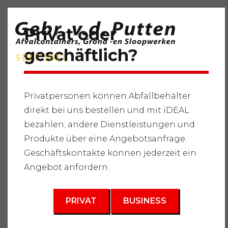
Privat oder
geschäftlich?
SEIT 1921
Privatpersonen können Abfallbehälter
direkt bei uns bestellen und mit iDEAL
Startseite
"
Dienstleistungen
"
Abbrucharbeiten
"
bezahlen; andere Dienstleistungen und
Traktor- und Geräteverleih
"
Lange Anhänger
Produkte über eine Angebotsanfrage.
Geschäftskontakte können jederzeit ein
Angebot anfordern.
PRIVAT
BUSINESS