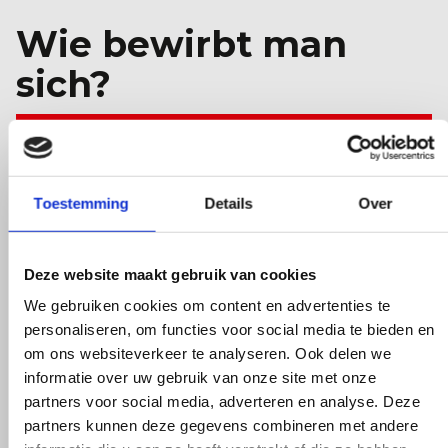
Wie bewirbt man
sich?
Für eine klare Skizze der Abbrucharbeiten
erstellen Sie bitte einen detaillierten Bericht
Toestemming
Details
Over
über den Auftrag über unser
Kontakt-Formular
.
Deze website maakt gebruik van cookies
Eine Maschine mieten? Gehen Sie zu der
Maschine, die Sie mieten möchten, und klicken
We gebruiken cookies om content en advertenties te
personaliseren, om functies voor social media te bieden en
Sie dann auf Angebot anfordern. Geben Sie Ihre
om ons websiteverkeer te analyseren. Ook delen we
Daten ein und Sie erhalten so schnell wie
informatie over uw gebruik van onze site met onze
möglich ein wettbewerbsfähiges Angebot.
partners voor social media, adverteren en analyse. Deze
partners kunnen deze gegevens combineren met andere