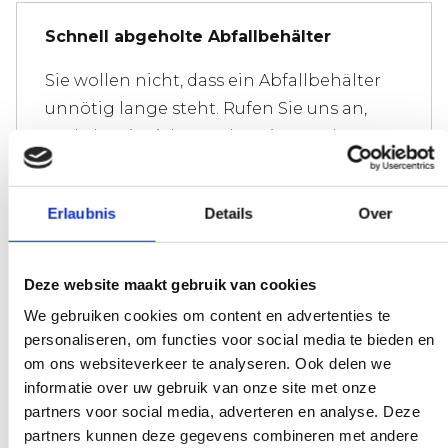
Schnell abgeholte Abfallbehälter
Sie wollen nicht, dass ein Abfallbehälter
unnötig lange steht. Rufen Sie uns an,
und ehe Sie sich versehen, ist er schon
abgeholt; versuchen Sie das mal bei
unseren Konkurrenten.
Erlaubnis
Details
Over
Deze website maakt gebruik van cookies
Wir machen es uns nicht schwer
We gebruiken cookies om content en advertenties te
Es gibt eine Gewichtsgrenze für Ihren
personaliseren, om functies voor social media te bieden en
om ons websiteverkeer te analyseren. Ook delen we
Abfall. Überall wird Ihnen sofort die
informatie over uw gebruik van onze site met onze
Rechnung präsentiert. Machen Sie sich
partners voor social media, adverteren en analyse. Deze
nicht zu sehr verrückt, keine Sorge.
partners kunnen deze gegevens combineren met andere