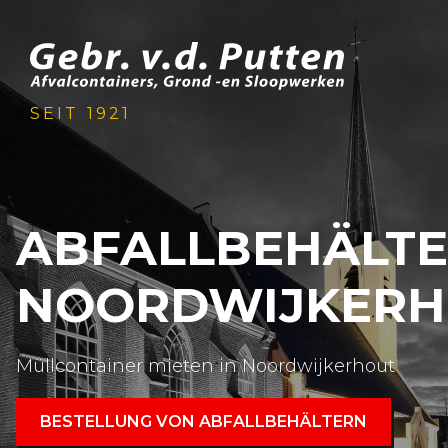
SEIT 1921
ABFALLBEHÄLT
NOORDWIJKERH
Müllcontainer mieten in Noordwijkerhout
BESTELLUNG VON ABFALLBEHÄLTERN