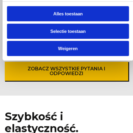
Z jakim wyprzedzeniem należy skontaktować
Alles toestaan
się w celu umieszczenia, usunięcia lub zmiany
pojemnika?
Selectie toestaan
Naszym celem jest umieszczenie, usunięcie lub
zmiana pojemnika w ciągu dwóch godzin od
Weigeren
skontaktowania się z nami.
ZOBACZ WSZYSTKIE PYTANIA I
ODPOWIEDZI
Szybkość i
elastyczność.