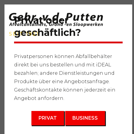
Privat oder
geschäftlich?
SEIT 1921
Privatpersonen können Abfallbehälter
direkt bei uns bestellen und mit iDEAL
Startseite
"
Dienstleistungen
"
Lieferung von Rohstoffen
bezahlen; andere Dienstleistungen und
"
Sand und Bodenarten
"
Anzuchterde (hoher Gehalt an
organischen Stoffen)
Produkte über eine Angebotsanfrage.
Geschäftskontakte können jederzeit ein
Angebot anfordern.
PRIVAT
BUSINESS