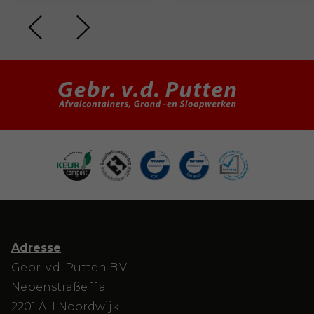
Adresse
Gebr. v.d. Putten B.V.
Nebenstraße 11a
2201 AH Noordwijk