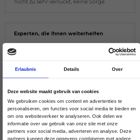
nicht zu sehr verrückt, keine Sorge.
Experten, die Ihnen weiterhelfen
Wenn Sie eine Frage haben, die unsere
Arbeit betrifft, greifen Sie zum Telefon und
stellen Sie Ihre Frage. Unsere Experten
Erlaubnis
Details
Over
schaffen auf Wunsch Klarheit.
Deze website maakt gebruik van cookies
We gebruiken cookies om content en advertenties te
Frühe und späte Verfügbarkeit
personaliseren, om functies voor social media te bieden en
om ons websiteverkeer te analyseren. Ook delen we
Benötigen Sie unsere Hilfe außerhalb des
informatie over uw gebruik van onze site met onze
Arbeitstages? Machen Sie es
partners voor social media, adverteren en analyse. Deze
verhandelbar, und wir werden es möglich
partners kunnen deze gegevens combineren met andere