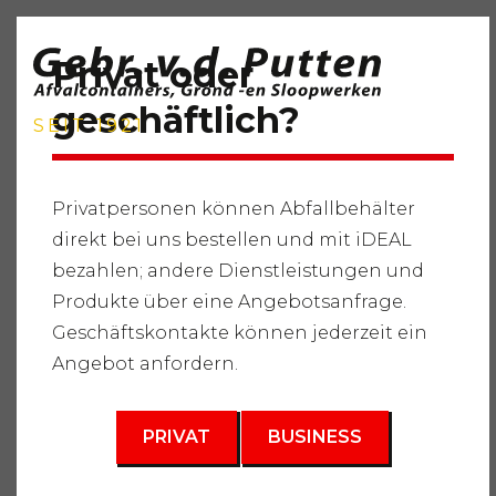
Privat oder
geschäftlich?
SEIT 1921
Privatpersonen können Abfallbehälter
direkt bei uns bestellen und mit iDEAL
Startseite
"
Dienstleistungen
"
Lieferung von Rohstoffen
bezahlen; andere Dienstleistungen und
"
Lieferung von Mischgranulat
"
Granulat fein mischen
Produkte über eine Angebotsanfrage.
Geschäftskontakte können jederzeit ein
Angebot anfordern.
PRIVAT
BUSINESS