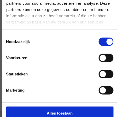
partners voor social media, adverteren en analyse. Deze
Benötigen Sie unsere Hilfe außerhalb des
partners kunnen deze gegevens combineren met andere
Arbeitstages? Machen Sie es
informatie die u aan ze heeft verstrekt of die ze hebben
verhandelbar, und wir werden es möglich
verzameld op basis van uw gebruik van hun services.
machen - wenn möglich.
Toestemmingsselectie
Noodzakelijk
Sonderwunsch?
Voorkeuren
INFORMIEREN SIE UNS
Statistieken
Marketing
Alles toestaan