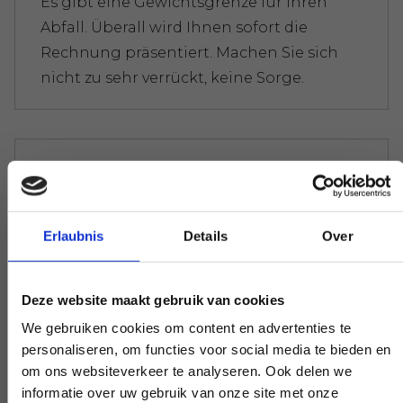
Es gibt eine Gewichtsgrenze für Ihren
Abfall. Überall wird Ihnen sofort die
Rechnung präsentiert. Machen Sie sich
nicht zu sehr verrückt, keine Sorge.
Experten, die Ihnen weiterhelfen
Wenn Sie eine Frage haben, die unsere
Arbeit betrifft, greifen Sie zum Telefon und
Erlaubnis
Details
Over
stellen Sie Ihre Frage. Unsere Experten
schaffen auf Wunsch Klarheit.
Deze website maakt gebruik van cookies
We gebruiken cookies om content en advertenties te
personaliseren, om functies voor social media te bieden en
om ons websiteverkeer te analyseren. Ook delen we
Frühe und späte Verfügbarkeit
informatie over uw gebruik van onze site met onze