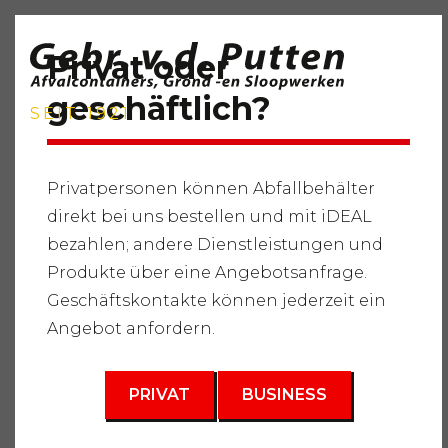
Privat oder
geschäftlich?
SEIT 1921
Privatpersonen können Abfallbehälter
direkt bei uns bestellen und mit iDEAL
Startseite
"
Dienstleistungen
"
Lieferung von Rohstoffen
bezahlen; andere Dienstleistungen und
"
Lieferung von Mischgranulat
"
Mischgranulat 0 - 32,5
mm (normal)
Produkte über eine Angebotsanfrage.
Geschäftskontakte können jederzeit ein
Angebot anfordern.
PRIVAT
BUSINESS