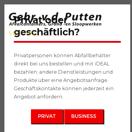
Privat oder
geschäftlich?
SEIT 1921
Privatpersonen können Abfallbehälter
direkt bei uns bestellen und mit iDEAL
Startseite
"
Dienstleistungen
"
Lieferung von Rohstoffen
bezahlen; andere Dienstleistungen und
"
Lieferung von organischen Düngemitteln
"
Zertifizierter
Kompost
Produkte über eine Angebotsanfrage.
Geschäftskontakte können jederzeit ein
3
1 m
Angebot anfordern.
PRIVAT
BUSINESS