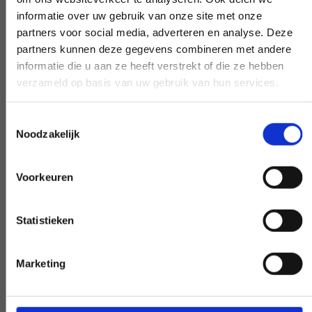
informatie over uw gebruik van onze site met onze
Frühe und späte Verfügbarkeit
partners voor social media, adverteren en analyse. Deze
partners kunnen deze gegevens combineren met andere
Benötigen Sie unsere Hilfe außerhalb des
informatie die u aan ze heeft verstrekt of die ze hebben
Arbeitstages? Machen Sie es
verzameld op basis van uw gebruik van hun services.
verhandelbar, und wir werden es möglich
machen - wenn möglich.
Toestemmingsselectie
Noodzakelijk
Voorkeuren
Sonderwunsch?
Statistieken
INFORMIEREN SIE UNS
Marketing