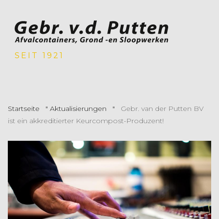
SEIT 1921
Startseite
"
Aktualisierungen
"
Gebr. van der Putten BV
ist ein akkreditierter Keurcompost-Produzent!