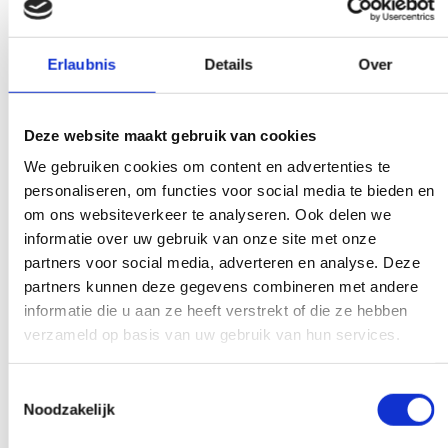
Wir machen es uns nicht schwer
Es gibt eine Gewichtsgrenze für Ihren
Erlaubnis
Details
Over
Abfall. Überall wird Ihnen sofort die
Rechnung präsentiert. Machen Sie sich
nicht zu sehr verrückt, keine Sorge.
Deze website maakt gebruik van cookies
We gebruiken cookies om content en advertenties te
personaliseren, om functies voor social media te bieden en
om ons websiteverkeer te analyseren. Ook delen we
Experten, die Ihnen weiterhelfen
informatie over uw gebruik van onze site met onze
partners voor social media, adverteren en analyse. Deze
Wenn Sie eine Frage haben, die unsere
partners kunnen deze gegevens combineren met andere
Arbeit betrifft, greifen Sie zum Telefon und
informatie die u aan ze heeft verstrekt of die ze hebben
stellen Sie Ihre Frage. Unsere Experten
verzameld op basis van uw gebruik van hun services.
schaffen auf Wunsch Klarheit.
Toestemmingsselectie
Noodzakelijk