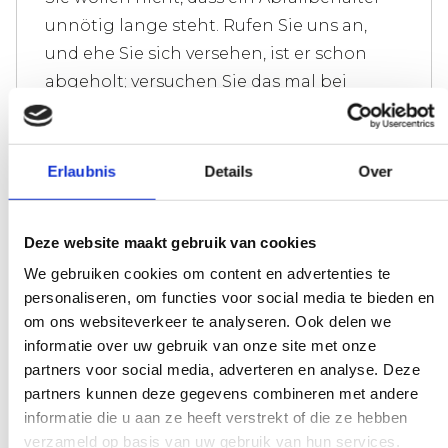
unnötig lange steht. Rufen Sie uns an,
und ehe Sie sich versehen, ist er schon
abgeholt; versuchen Sie das mal bei
unseren Konkurrenten.
Erlaubnis
Details
Over
Wir machen es uns nicht schwer
Deze website maakt gebruik van cookies
Es gibt eine Gewichtsgrenze für Ihren
We gebruiken cookies om content en advertenties te
Abfall. Überall wird Ihnen sofort die
personaliseren, om functies voor social media te bieden en
Rechnung präsentiert. Machen Sie sich
om ons websiteverkeer te analyseren. Ook delen we
nicht zu sehr verrückt, keine Sorge.
informatie over uw gebruik van onze site met onze
partners voor social media, adverteren en analyse. Deze
partners kunnen deze gegevens combineren met andere
informatie die u aan ze heeft verstrekt of die ze hebben
Experten, die Ihnen weiterhelfen
verzameld op basis van uw gebruik van hun services.