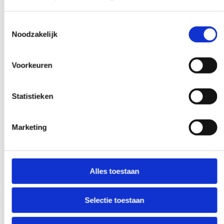
Wenn Sie eine Frage haben, die unsere
Toestemmingsselectie
Arbeit betrifft, greifen Sie zum Telefon und
Noodzakelijk
stellen Sie Ihre Frage. Unsere Experten
schaffen auf Wunsch Klarheit.
Voorkeuren
Statistieken
Frühe und späte Verfügbarkeit
Marketing
Benötigen Sie unsere Hilfe außerhalb des
Arbeitstages? Machen Sie es
verhandelbar, und wir werden es möglich
Alles toestaan
machen - wenn möglich.
Selectie toestaan