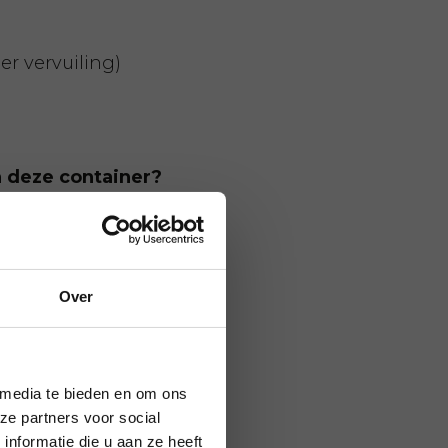
r vervuiling)
n deze container?
 met PFOA/PFAS
Over
 media te bieden en om ons
ze partners voor social
nformatie die u aan ze heeft