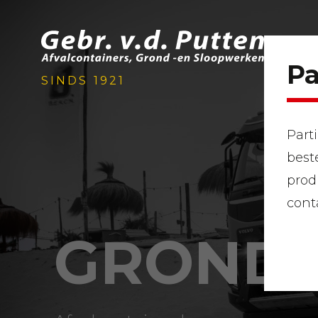
Pa
SINDS 1921
Part
best
prod
cont
GROND