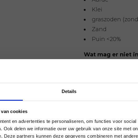
Klei
graszoden (zonde
Zand
Puin <20%
Wat mag er niet i
Grond vervuild
Grofvuil
Grind
Details
Hout
Plastic
 van cookies
Asbest
ent en advertenties te personaliseren, om functies voor social
Chemisch afval
. Ook delen we informatie over uw gebruik van onze site met on
e. Deze partners kunnen deze gegevens combineren met andere i