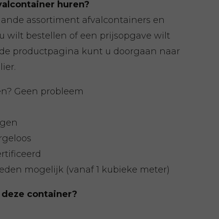
valcontainer huren?
aande assortiment afvalcontainers en
u wilt bestellen of een prijsopgave wilt
 de productpagina kunt u doorgaan naar
ier.
en? Geen probleem
rgen
rgeloos
tificeerd
eden mogelijk (vanaf 1 kubieke meter)
 deze container?