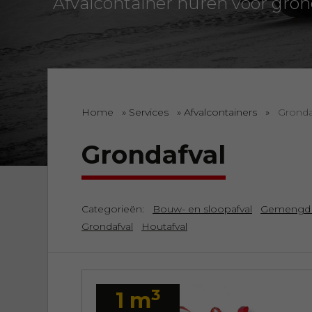
Afvalcontainer huren voor gron
Home
»
Services
»
Afvalcontainers
»
Gronda
Grondafval
Categorieën:
Bouw- en sloopafval
Gemengd t
Grondafval
Houtafval
3
1 m