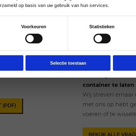
Japans Duizen
erzameld op basis van uw gebruik van hun services.
Voorkeuren
Statistieken
Veelgestelde
Selectie toestaan
staan in onze
Hoe lang van te v
container te laten
Wij streven ernaar
met ons op hebt ge
(PDF)
voeren of te wissel
BEKIJK ALLE VR