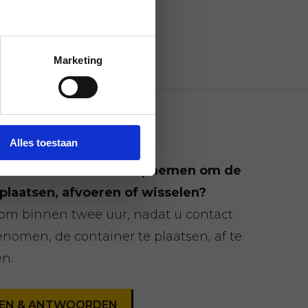
dknoop
Marketing
 vragen
Alles toestaan
oren moet ik contact opnemen om de
 plaatsen, afvoeren of wisselen?
 om binnen twee uur, nadat u contact
nomen, de container te plaatsen, af te
en.
AGEN & ANTWOORDEN