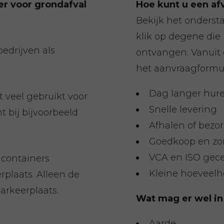
er voor grondafval
Hoe kunt u een af
Bekijk het onderst
klik op degene die 
edrijven als
ontvangen. Vanuit
het aanvraagformul
Dag langer hur
 veel gebruikt voor
Snelle levering
t bij bijvoorbeeld
Afhalen of bezo
Goedkoop en zo
VCA en ISO gecer
 containers
Kleine hoeveelh
plaats. Alleen de
arkeerplaats.
Wat mag er wel in
Aarde