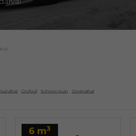
dafval
fval
uinafval
Grofvuil
Schoon puin
Groenafval
3
6 m