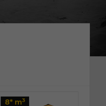
3
8* m