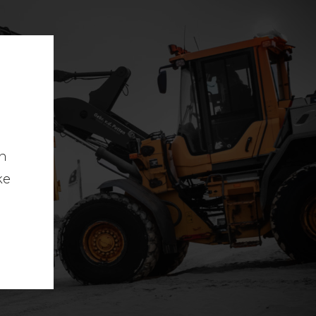
en
ke